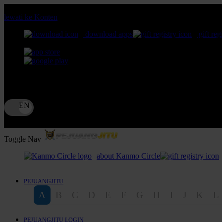
lewati ke Konten
download apps
gift reg
download app from:
Bahasa
ID
Toggle Nav
about Kanmo Circle
PEJUANGJITU
A
B
C
D
E
F
G
H
I
J
K
L
PEJUANGJITU LOGIN