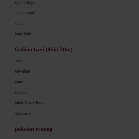
sepatu bayi
sepatu anak
sandal
kaus kaki
fashion bayi (0bln-3thn)
atasan
bawahan
gaun
setelan
jaket & kardigan
aksesoris
pakaian renang