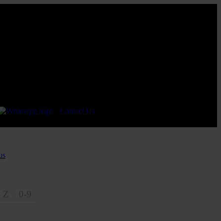
📢 INFO PENTING: Bia
Contact Us
us
Z
0-9