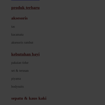
produk terbaru
aksesoris
tas
kacamata
aksesoris rambut
kebutuhan bayi
pakaian tidur
set & terusan
piyama
bodysuits
sepatu & kaus kaki