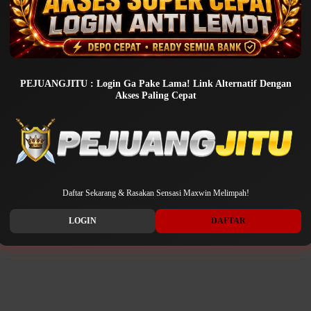
PEJUANGJITU : Login Ga Pake Lama! Link Alternatif Dengan
Akses Paling Cepat
Daftar Sekarang & Rasakan Sensasi Maxwin Melimpah!
LOGIN
DAFTAR