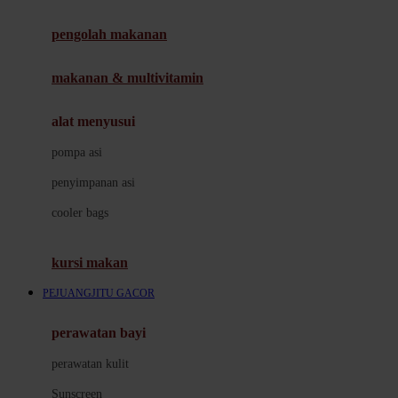
Joie
pengolah makanan
Joolz
Jujube
makanan & multivitamin
K
alat menyusui
Kiddycuts
pompa asi
Kumon
penyimpanan asi
L
cooler bags
Leapfrog
kursi makan
Leclerc
PEJUANGJITU GACOR
Lee Vierra
Lillebaby
perawatan bayi
Little Bird Told Me
perawatan kulit
Little Miss Janis
Sunscreen