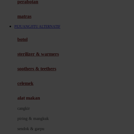
perabotan
Happy Tummy
Hauck
matras
Havaianas
PEJUANGJITU ALTERNATIF
Hegen
botol
Hot Wheels
sterilizer & warmers
Hybrid
soothers & teethers
I
Inlacta DHA
celemek
Interlac
alat makan
Ivenet
cangkir
J
piring & mangkuk
Jack N Jill
sendok & garpu