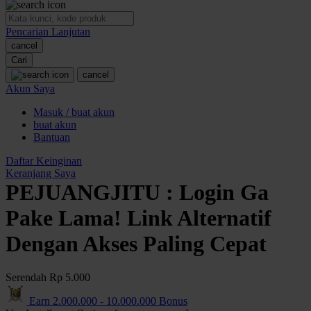
O
Pencarian Lanjutan
Oh Ma Grain
cancel
Okiedog
Cari
cancel
P
Akun Saya
Masuk / buat akun
Peachy
buat akun
Phil & Ted's
Bantuan
Philips Avent
Daftar Keinginan
Keranjang Saya
Pigeon
PEJUANGJITU : Login Ga
Playgro
Pake Lama! Link Alternatif
Poled Global
Dengan Akses Paling Cepat
Ponycycle
Serendah
Rp 5.000
Puma
Earn
2.000.000
-
10.000.000
Bonus
Pureats