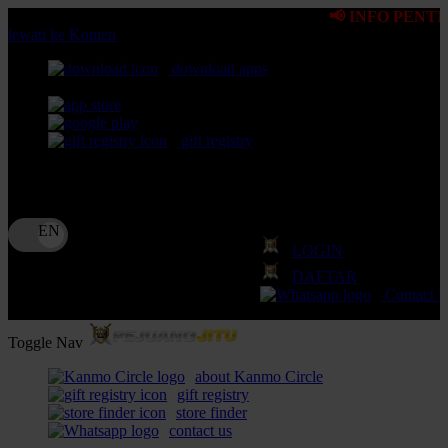
📢 INFO PENTING: Biar akun aman dan 
lewati ke Konten
download apps
download app from:
gift registry
Bahasa
ID
LOGIN
DAFTAR
Contact 
Toggle Nav
about Kanmo Circle
gift registry
store finder
contact us