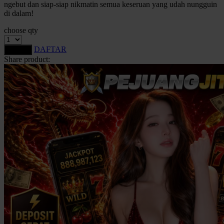
ngebut dan siap-siap nikmatin semua keseruan yang udah nungguin
Twistshake
di dalam!
TY Toys
choose qty
DAFTAR
U
LOGIN
Share product:
V
Veja
Vitaflow
Vtech
W
Waterland
Wellness
X