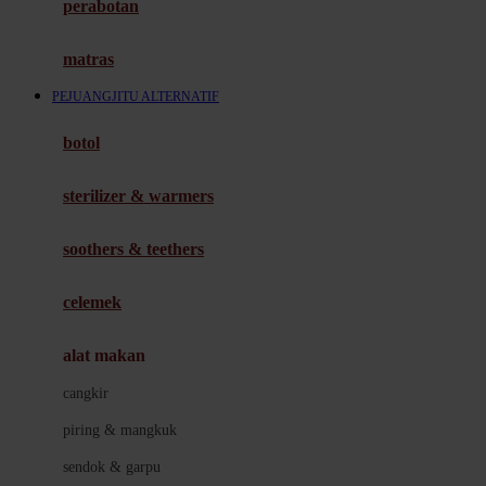
perabotan
Happy Tummy
Hauck
matras
Havaianas
PEJUANGJITU ALTERNATIF
Hegen
botol
Hot Wheels
sterilizer & warmers
Hybrid
soothers & teethers
I
Inlacta DHA
celemek
Interlac
alat makan
Ivenet
cangkir
J
piring & mangkuk
Jack N Jill
sendok & garpu