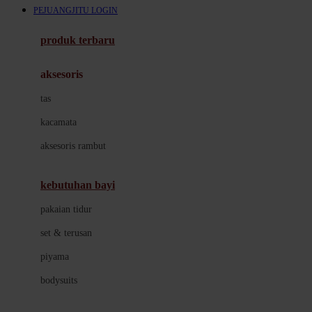
PEJUANGJITU LOGIN
Azetabio
produk terbaru
B
aksesoris
Baabaasheepz
tas
Babiators
kacamata
Baby Dove
aksesoris rambut
Baby Jogger
Baby Rovega
kebutuhan bayi
Babybee
pakaian tidur
Banana Boat
set & terusan
Banz
piyama
Barbie
bodysuits
Beaba