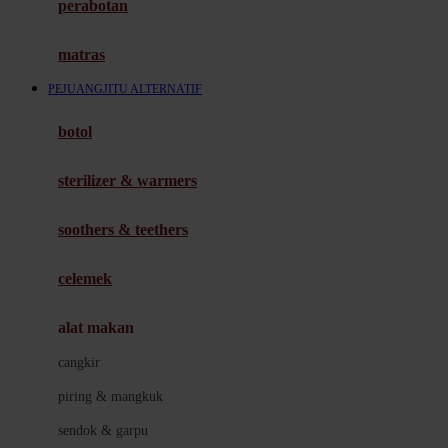
perabotan
Happy Tummy
Hauck
matras
Havaianas
PEJUANGJITU ALTERNATIF
Hegen
botol
Hot Wheels
sterilizer & warmers
Hybrid
soothers & teethers
I
Inlacta DHA
celemek
Interlac
alat makan
Ivenet
cangkir
J
piring & mangkuk
Jack N Jill
sendok & garpu