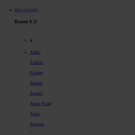
PEJUANGJITU
Brand A-Z
A
Addo
Adidas
Airfree
Alamii
Amara
Aqua Scale
Asics
Aveeno
Awan