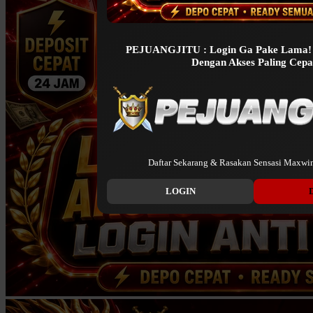
PEJUANGJITU : Login Ga Pake Lama! L
Dengan Akses Paling Cepa
Daftar Sekarang & Rasakan Sensasi Maxwi
LOGIN