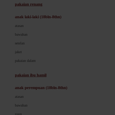
pakaian renang
Bumkins
anak laki-laki (18bln-8thn)
C
atasan
Cetaphil
bawahan
Chicco
setelan
Childlife
jaket
Clevamama
pakaian dalam
Cocolatte
Cottonseeds
pakaian ibu hamil
Cozy N Safe
anak perempuan (18bln-8thn)
Crane
atasan
Cybex
bawahan
D
gaun