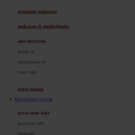
Joie
pengolah makanan
Joolz
Jujube
makanan & multivitamin
K
alat menyusui
Kiddycuts
pompa asi
Kumon
penyimpanan asi
L
cooler bags
Leapfrog
kursi makan
Leclerc
PEJUANGJITU GACOR
Lee Vierra
Lillebaby
perawatan bayi
Little Bird Told Me
perawatan kulit
Little Miss Janis
Sunscreen