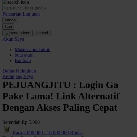
O
Pencarian Lanjutan
Oh Ma Grain
cancel
Okiedog
Cari
cancel
P
Akun Saya
Masuk / buat akun
Peachy
buat akun
Phil & Ted's
Bantuan
Philips Avent
Daftar Keinginan
Keranjang Saya
Pigeon
PEJUANGJITU : Login Ga
Playgro
Pake Lama! Link Alternatif
Poled Global
Dengan Akses Paling Cepat
Ponycycle
Serendah
Rp 5.000
Puma
Earn
2.000.000
-
10.000.000
Bonus
Pureats