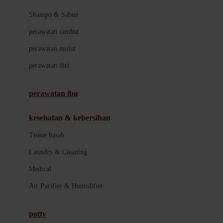
London Taxi
Shampo & Sabun
Love To Dream
perawatan rambut
perawatan mulut
M
perawatan diri
Magformers
Mama's Choice
perawatan ibu
Mamas&Papas
kesehatan & kebersihan
Mamaway
Tissue basah
Maxi Cosi
Laundry & Cleaning
Megabloks
Medical
Micro
Air Purifier & Humidifier
MiDeer
Mimi & Lula
potty
Mini Monkey