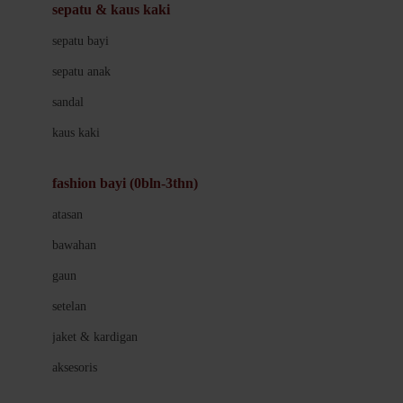
Beauty Barn
sepatu & kaus kaki
Bio Oil
sepatu bayi
Biolane
sepatu anak
Bite Fighters
sandal
Bizzi Growin
kaus kaki
Blackmores
fashion bayi (0bln-3thn)
Blooming Marvellous
atasan
Bonnels
bawahan
Bravado
gaun
Bruder
setelan
Brush Baby
jaket & kardigan
Buds Organics
aksesoris
Bugaboo
Buggygear