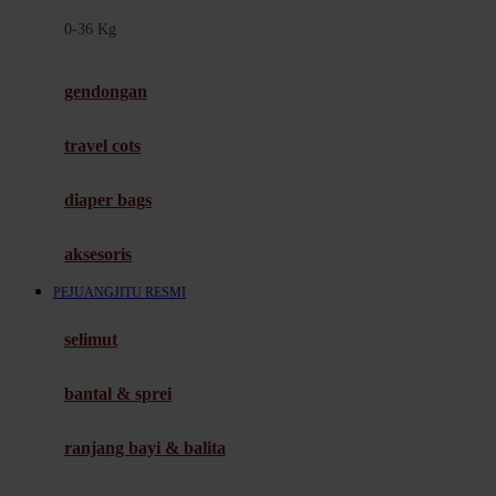
Felt So Sweet
0-36 Kg
Fisher Price
Flipper
gendongan
Friends Of Sally
travel cots
G
diaper bags
Gb
Geko
aksesoris
Graco
PEJUANGJITU RESMI
Gund
selimut
H
bantal & sprei
Habbie
Haenim
ranjang bayi & balita
Happy Horse