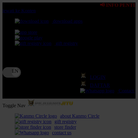
📢 INFO PENTING: Biar akun aman dan 
lewati ke Konten
download apps
download app from:
gift registry
Bahasa
ID
LOGIN
DAFTAR
Contact 
Toggle Nav
about Kanmo Circle
gift registry
store finder
contact us