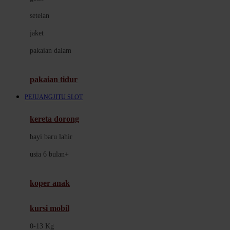
Dae Organics
setelan
Docare
jaket
Doona
pakaian dalam
Down To Earth
Drew
pakaian tidur
Dr. Brown's
PEJUANGJITU SLOT
E
kereta dorong
ELC
bayi baru lahir
Ergobaby
usia 6 bulan+
Expert Care
koper anak
Ezyroller
kursi mobil
F
0-13 Kg