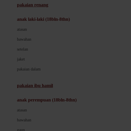
pakaian renang
Bumkins
anak laki-laki (18bln-8thn)
C
atasan
Cetaphil
bawahan
Chicco
setelan
Childlife
jaket
Clevamama
pakaian dalam
Cocolatte
Cottonseeds
pakaian ibu hamil
Cozy N Safe
anak perempuan (18bln-8thn)
Crane
atasan
Cybex
bawahan
D
gaun