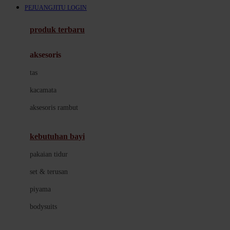
PEJUANGJITU LOGIN
Azetabio
produk terbaru
B
aksesoris
Baabaasheepz
tas
Babiators
kacamata
Baby Dove
aksesoris rambut
Baby Jogger
Baby Rovega
kebutuhan bayi
Babybee
pakaian tidur
Banana Boat
set & terusan
Banz
piyama
Barbie
bodysuits
Beaba