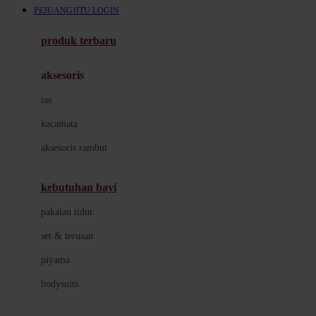
PEJUANGJITU LOGIN
Azetabio
produk terbaru
B
aksesoris
Baabaasheepz
tas
Babiators
kacamata
Baby Dove
aksesoris rambut
Baby Jogger
Baby Rovega
kebutuhan bayi
Babybee
pakaian tidur
Banana Boat
set & terusan
Banz
piyama
Barbie
bodysuits
Beaba