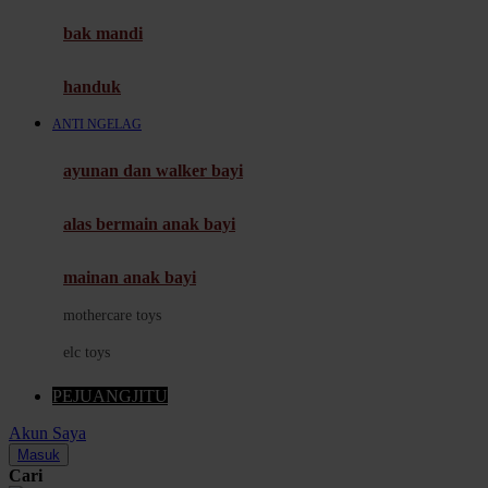
Moby
bak mandi
Momami
handuk
Mothercare
ANTI NGELAG
Mustela
ayunan dan walker bayi
My Buddy Tag
My K
alas bermain anak bayi
N
mainan anak bayi
Naif
mothercare toys
Nike
elc toys
Nordic Natural
PEJUANGJITU
Nuby
Akun Saya
Nuna
Masuk
Cari