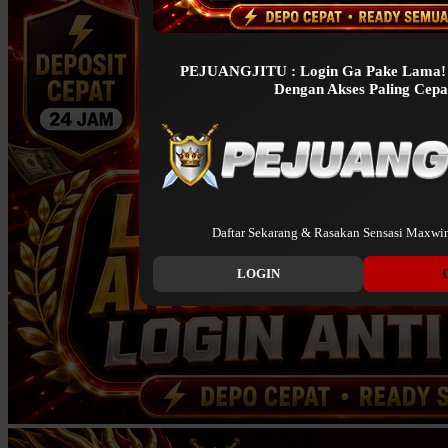
PEJUANGJITU : Login Ga Pake Lama! L
Dengan Akses Paling Cepa
Daftar Sekarang & Rasakan Sensasi Maxwi
LOGIN