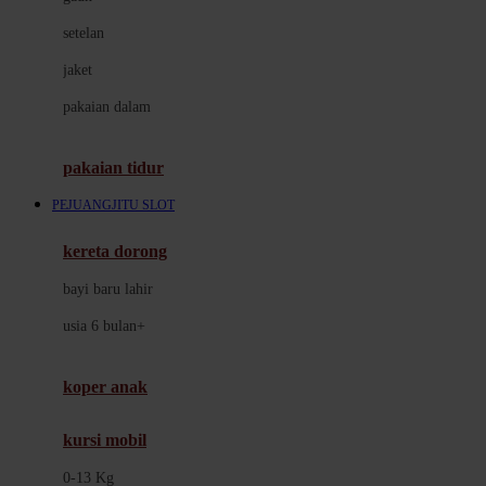
Dae Organics
setelan
Docare
jaket
Doona
pakaian dalam
Down To Earth
Drew
pakaian tidur
Dr. Brown's
PEJUANGJITU SLOT
E
kereta dorong
ELC
bayi baru lahir
Ergobaby
usia 6 bulan+
Expert Care
koper anak
Ezyroller
kursi mobil
F
0-13 Kg