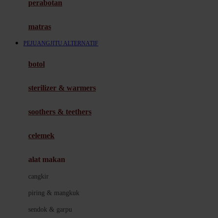
perabotan
Happy Tummy
Hauck
matras
Havaianas
PEJUANGJITU ALTERNATIF
Hegen
botol
Hot Wheels
sterilizer & warmers
Hybrid
soothers & teethers
I
Inlacta DHA
celemek
Interlac
alat makan
Ivenet
cangkir
J
piring & mangkuk
Jack N Jill
sendok & garpu