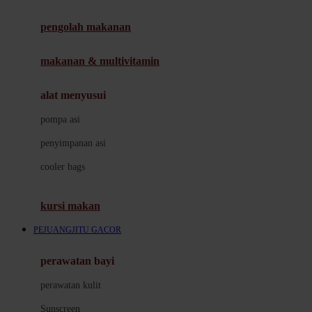
Joie
pengolah makanan
Joolz
Jujube
makanan & multivitamin
K
alat menyusui
Kiddycuts
pompa asi
Kumon
penyimpanan asi
L
cooler bags
Leapfrog
kursi makan
Leclerc
PEJUANGJITU GACOR
Lee Vierra
Lillebaby
perawatan bayi
Little Bird Told Me
perawatan kulit
Little Miss Janis
Sunscreen