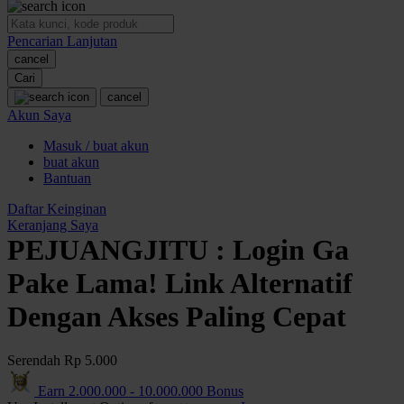
O
Pencarian Lanjutan
Oh Ma Grain
cancel
Okiedog
Cari
cancel
P
Akun Saya
Masuk / buat akun
Peachy
buat akun
Phil & Ted's
Bantuan
Philips Avent
Daftar Keinginan
Keranjang Saya
Pigeon
PEJUANGJITU : Login Ga
Playgro
Pake Lama! Link Alternatif
Poled Global
Dengan Akses Paling Cepat
Ponycycle
Serendah
Rp 5.000
Puma
Earn
2.000.000
-
10.000.000
Bonus
Pureats