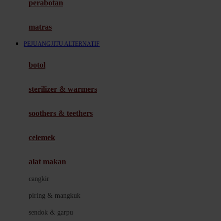
perabotan
Happy Tummy
Hauck
matras
Havaianas
PEJUANGJITU ALTERNATIF
Hegen
botol
Hot Wheels
sterilizer & warmers
Hybrid
soothers & teethers
I
Inlacta DHA
celemek
Interlac
alat makan
Ivenet
cangkir
J
piring & mangkuk
Jack N Jill
sendok & garpu