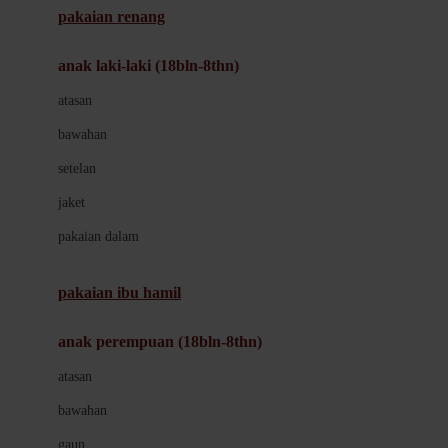
pakaian renang
Bumkins
anak laki-laki (18bln-8thn)
C
atasan
Cetaphil
bawahan
Chicco
setelan
Childlife
jaket
Clevamama
pakaian dalam
Cocolatte
Cottonseeds
pakaian ibu hamil
Cozy N Safe
anak perempuan (18bln-8thn)
Crane
atasan
Cybex
bawahan
D
gaun