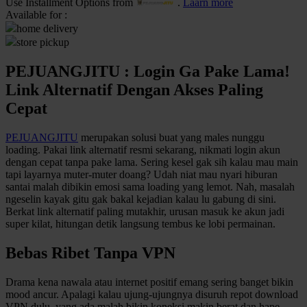
Use Installment Options from
.
Laarn more
Available for :
Q
home delivery
store pickup
QV Baby
PEJUANGJITU : Login Ga Pake Lama!
R
Link Alternatif Dengan Akses Paling
Real Shades
Cepat
Red Castle
PEJUANGJITU
merupakan solusi buat yang males nunggu
Ribbon Madness
loading. Pakai link alternatif resmi sekarang, nikmati login akun
dengan cepat tanpa pake lama. Sering kesel gak sih kalau mau main
tapi layarnya muter-muter doang? Udah niat mau nyari hiburan
S
santai malah dibikin emosi sama loading yang lemot. Nah, masalah
ngeselin kayak gitu gak bakal kejadian kalau lu gabung di sini.
Sebamed
Berkat link alternatif paling mutakhir, urusan masuk ke akun jadi
super kilat, hitungan detik langsung tembus ke lobi permainan.
Silver Cross
Simply Idea
Bebas Ribet Tanpa VPN
Skip Hop
Drama kena nawala atau internet positif emang sering banget bikin
mood ancur. Apalagi kalau ujung-ujungnya disuruh repot download
Spectra
VPN dulu, yang ada malah bikin koneksi makin berat dan hape