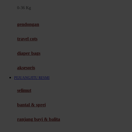
Felt So Sweet
0-36 Kg
Fisher Price
Flipper
gendongan
Friends Of Sally
travel cots
G
diaper bags
Gb
Geko
aksesoris
Graco
PEJUANGJITU RESMI
Gund
selimut
H
bantal & sprei
Habbie
Haenim
ranjang bayi & balita
Happy Horse