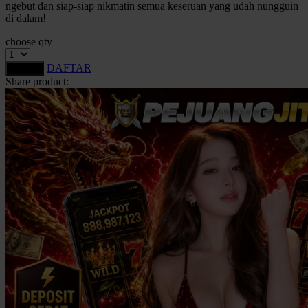
ngebut dan siap-siap nikmatin semua keseruan yang udah nungguin
Twistshake
di dalam!
TY Toys
choose qty
DAFTAR
U
LOGIN
Share product:
V
Veja
Vitaflow
Vtech
W
Waterland
Wellness
X