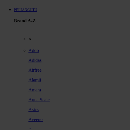
PEJUANGJITU
Brand A-Z
A
Addo
Adidas
Airfree
Alamii
Amara
Aqua Scale
Asics
Aveeno
Awan