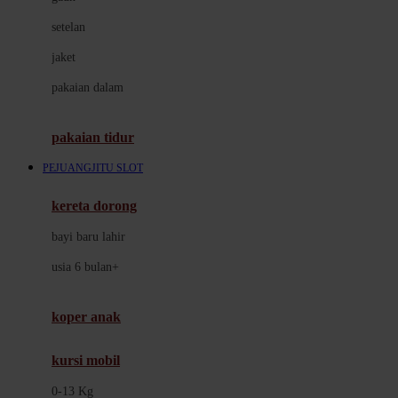
Dae Organics
setelan
Docare
jaket
Doona
pakaian dalam
Down To Earth
Drew
pakaian tidur
Dr. Brown's
PEJUANGJITU SLOT
E
kereta dorong
ELC
bayi baru lahir
Ergobaby
usia 6 bulan+
Expert Care
koper anak
Ezyroller
kursi mobil
F
0-13 Kg