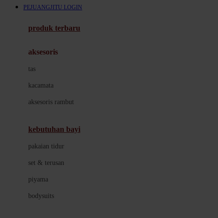
PEJUANGJITU LOGIN
Azetabio
produk terbaru
B
aksesoris
Baabaasheepz
tas
Babiators
kacamata
Baby Dove
aksesoris rambut
Baby Jogger
Baby Rovega
kebutuhan bayi
Babybee
pakaian tidur
Banana Boat
set & terusan
Banz
piyama
Barbie
bodysuits
Beaba