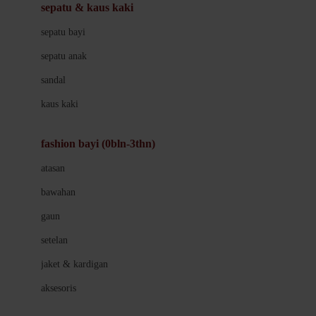
Beauty Barn
sepatu & kaus kaki
Bio Oil
sepatu bayi
Biolane
sepatu anak
Bite Fighters
sandal
Bizzi Growin
kaus kaki
Blackmores
fashion bayi (0bln-3thn)
Blooming Marvellous
atasan
Bonnels
bawahan
Bravado
gaun
Bruder
setelan
Brush Baby
jaket & kardigan
Buds Organics
aksesoris
Bugaboo
Buggygear