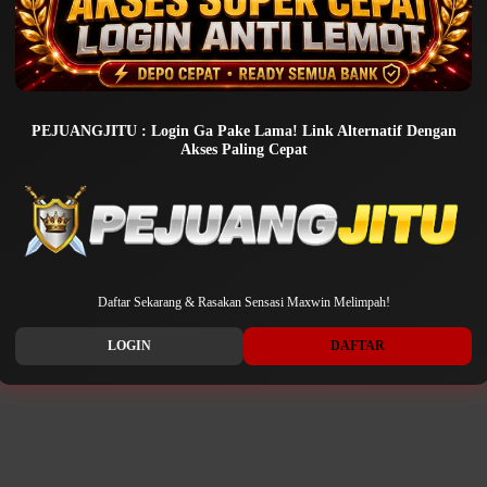
PEJUANGJITU : Login Ga Pake Lama! Link Alternatif Dengan
Akses Paling Cepat
Daftar Sekarang & Rasakan Sensasi Maxwin Melimpah!
LOGIN
DAFTAR