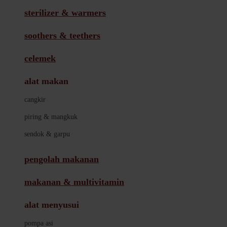
sterilizer & warmers
soothers & teethers
celemek
alat makan
cangkir
piring & mangkuk
sendok & garpu
pengolah makanan
makanan & multivitamin
alat menyusui
pompa asi