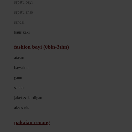
sepatu bayi
sepatu anak
sandal
kaus kaki
fashion bayi (0bln-3thn)
atasan
bawahan
gaun
setelan
jaket & kardigan
aksesoris
pakaian renang