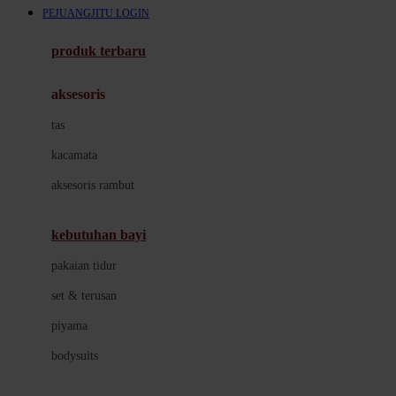
PEJUANGJITU LOGIN
Azetabio
produk terbaru
B
aksesoris
Baabaasheepz
tas
Babiators
kacamata
Baby Dove
aksesoris rambut
Baby Jogger
Baby Rovega
kebutuhan bayi
Babybee
pakaian tidur
Banana Boat
set & terusan
Banz
piyama
Barbie
bodysuits
Beaba