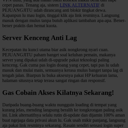
cepet panas. Tenang aja, sistem
LINK ALTERNATIF
di
Squishmallows
PEJUANGJITU udah dirancang anti blokir tingkat dewa.
Starbooks
Kapanpun lu mau login, tinggal klik aja link resminya. Langsung
masuk dengan mulus tanpa butuh aplikasi tambahan apa-apa. Bener-
Stick-O
bener praktis dan hemat kuota.
Stokke
Server Kenceng Anti Lag
Sudocrem
Kecepatan itu kunci utama biar asik nongkrong nyari cuan.
Sumimo
PEJUANGJITU paham banget soal keluhan pemain, makanya
server yang dipakai udah di-upgrade pakai teknologi paling
Sunnylife
kenceng. Gak cuma pas login doang yang cepet, tapi pas lu udah
masuk dan mulai main, semuanya kerasa mulus banget tanpa lag di
Sun-Staches
tengah jalan. Biarpun lu buka aksesnya pakai HP keluaran lama,
halaman situsnya tetap terasa sangat ringan dan responsif.
Swimava
Gas Cobain Akses Kilatnya Sekarang!
T
Daripada buang-buang waktu nungguin loading di tempat yang
Tommee Tippee
kurang jelas, mending langsung beralih ke tongkrongan paling asik
ini. Link alternatifnya selalu rutin di-update dan dijamin 100% aman
Trunki
buat ngejaga data privasi akun lu. Gak usah mikir panjang, langsung
Tutti Bambini
aja pakai link resminya sekarang. Rasain sendiri sensasi login super