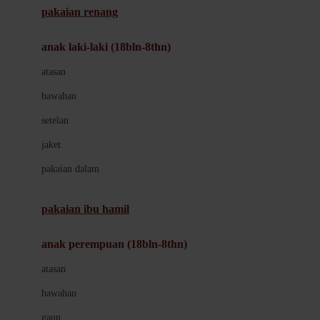
pakaian renang
Bumkins
anak laki-laki (18bln-8thn)
C
atasan
Cetaphil
bawahan
Chicco
setelan
Childlife
jaket
Clevamama
pakaian dalam
Cocolatte
Cottonseeds
pakaian ibu hamil
Cozy N Safe
anak perempuan (18bln-8thn)
Crane
atasan
Cybex
bawahan
D
gaun