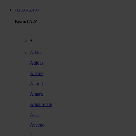
PEJUANGJITU
Brand A-Z
A
Addo
Adidas
Airfree
Alamii
Amara
Aqua Scale
Asics
Aveeno
Awan