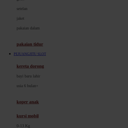
Dae Organics
setelan
Docare
jaket
Doona
pakaian dalam
Down To Earth
Drew
pakaian tidur
Dr. Brown's
PEJUANGJITU SLOT
E
kereta dorong
ELC
bayi baru lahir
Ergobaby
usia 6 bulan+
Expert Care
koper anak
Ezyroller
kursi mobil
F
0-13 Kg