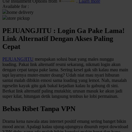
Use Installment Options from
.
Laarn more
Available for :
Q
home delivery
store pickup
QV Baby
PEJUANGJITU : Login Ga Pake Lama!
R
Link Alternatif Dengan Akses Paling
Real Shades
Cepat
Red Castle
PEJUANGJITU
merupakan solusi buat yang males nunggu
Ribbon Madness
loading. Pakai link alternatif resmi sekarang, nikmati login akun
dengan cepat tanpa pake lama. Sering kesel gak sih kalau mau main
tapi layarnya muter-muter doang? Udah niat mau nyari hiburan
S
santai malah dibikin emosi sama loading yang lemot. Nah, masalah
ngeselin kayak gitu gak bakal kejadian kalau lu gabung di sini.
Sebamed
Berkat link alternatif paling mutakhir, urusan masuk ke akun jadi
super kilat, hitungan detik langsung tembus ke lobi permainan.
Silver Cross
Simply Idea
Bebas Ribet Tanpa VPN
Skip Hop
Drama kena nawala atau internet positif emang sering banget bikin
mood ancur. Apalagi kalau ujung-ujungnya disuruh repot download
Spectra
VPN dulu, yang ada malah bikin koneksi makin berat dan hape