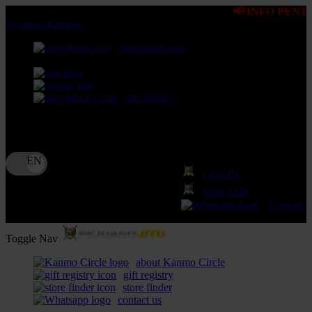
📢 INFO PENTING: Biar akun aman dan
lewati ke Konten
download apps
download app from:
gift registry
Bahasa
ID
LOGIN
DAFTAR
Contact 
Toggle Nav
about Kanmo Circle
gift registry
store finder
contact us