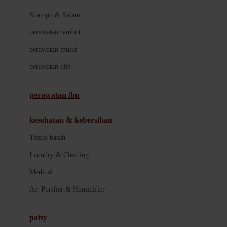
London Taxi
Shampo & Sabun
Love To Dream
perawatan rambut
perawatan mulut
M
perawatan diri
Magformers
Mama's Choice
perawatan ibu
Mamas&Papas
kesehatan & kebersihan
Mamaway
Tissue basah
Maxi Cosi
Laundry & Cleaning
Megabloks
Medical
Micro
Air Purifier & Humidifier
MiDeer
Mimi & Lula
potty
Mini Monkey