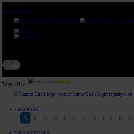
lewati ke Konten
download apps
gift reg
download app from:
Bahasa
ID
Toggle Nav
about Kanmo Circle
PEJUANGJITU
A
B
C
D
E
F
G
H
I
J
K
L
PEJUANGJITU LOGIN