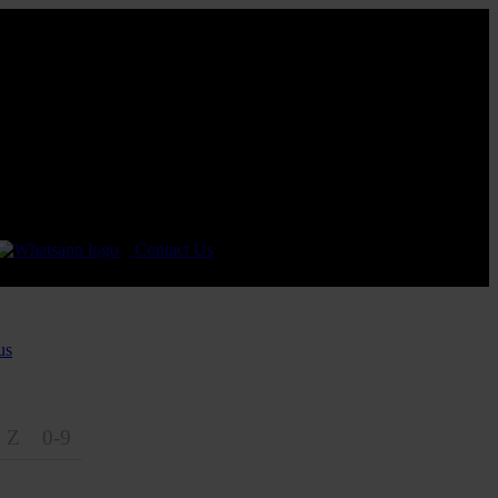
📢 INFO PENTING: Bia
Contact Us
us
Z
0-9