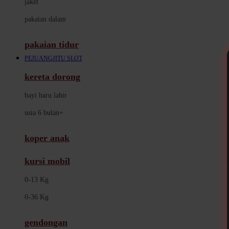
jaket
pakaian dalam
pakaian tidur
PEJUANGJITU SLOT
kereta dorong
bayi baru lahir
usia 6 bulan+
koper anak
kursi mobil
0-13 Kg
0-36 Kg
gendongan