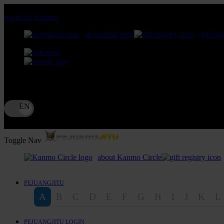
lewati ke Konten
download apps
gift reg
download app from:
Bahasa
ID
Toggle Nav
about Kanmo Circle
PEJUANGJITU
A
B
C
D
E
F
G
H
I
J
K
L
PEJUANGJITU LOGIN