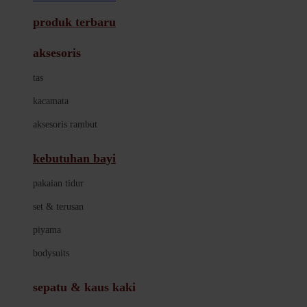
produk terbaru
aksesoris
tas
kacamata
aksesoris rambut
kebutuhan bayi
pakaian tidur
set & terusan
piyama
bodysuits
sepatu & kaus kaki