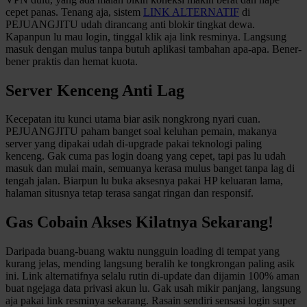
cepet panas. Tenang aja, sistem
LINK ALTERNATIF
di
Squishmallows
PEJUANGJITU udah dirancang anti blokir tingkat dewa.
Starbooks
Kapanpun lu mau login, tinggal klik aja link resminya. Langsung
masuk dengan mulus tanpa butuh aplikasi tambahan apa-apa. Bener-
Stick-O
bener praktis dan hemat kuota.
Stokke
Server Kenceng Anti Lag
Sudocrem
Kecepatan itu kunci utama biar asik nongkrong nyari cuan.
Sumimo
PEJUANGJITU paham banget soal keluhan pemain, makanya
server yang dipakai udah di-upgrade pakai teknologi paling
Sunnylife
kenceng. Gak cuma pas login doang yang cepet, tapi pas lu udah
masuk dan mulai main, semuanya kerasa mulus banget tanpa lag di
Sun-Staches
tengah jalan. Biarpun lu buka aksesnya pakai HP keluaran lama,
halaman situsnya tetap terasa sangat ringan dan responsif.
Swimava
Gas Cobain Akses Kilatnya Sekarang!
T
Daripada buang-buang waktu nungguin loading di tempat yang
Tommee Tippee
kurang jelas, mending langsung beralih ke tongkrongan paling asik
ini. Link alternatifnya selalu rutin di-update dan dijamin 100% aman
Trunki
buat ngejaga data privasi akun lu. Gak usah mikir panjang, langsung
Tutti Bambini
aja pakai link resminya sekarang. Rasain sendiri sensasi login super