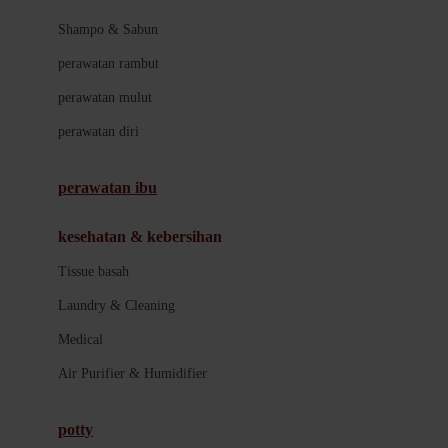
London Taxi
Shampo & Sabun
Love To Dream
perawatan rambut
perawatan mulut
M
perawatan diri
Magformers
Mama's Choice
perawatan ibu
Mamas&Papas
kesehatan & kebersihan
Mamaway
Tissue basah
Maxi Cosi
Laundry & Cleaning
Megabloks
Medical
Micro
Air Purifier & Humidifier
MiDeer
Mimi & Lula
potty
Mini Monkey