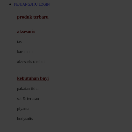
PEJUANGJITU LOGIN
Azetabio
produk terbaru
B
aksesoris
Baabaasheepz
tas
Babiators
kacamata
Baby Dove
aksesoris rambut
Baby Jogger
Baby Rovega
kebutuhan bayi
Babybee
pakaian tidur
Banana Boat
set & terusan
Banz
piyama
Barbie
bodysuits
Beaba