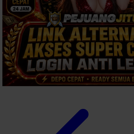
Xootz
Y
Yamatoya
Z
Zaxy
Zoggs
0-9
4Moms
59S