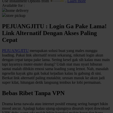
Use Installment Options from
.
Laarn more
Available for :
Q
home delivery
store pickup
QV Baby
PEJUANGJITU : Login Ga Pake Lama!
R
Link Alternatif Dengan Akses Paling
Real Shades
Cepat
Red Castle
PEJUANGJITU
merupakan solusi buat yang males nunggu
Ribbon Madness
loading. Pakai link alternatif resmi sekarang, nikmati login akun
dengan cepat tanpa pake lama. Sering kesel gak sih kalau mau main
tapi layarnya muter-muter doang? Udah niat mau nyari hiburan
S
santai malah dibikin emosi sama loading yang lemot. Nah, masalah
ngeselin kayak gitu gak bakal kejadian kalau lu gabung di sini.
Sebamed
Berkat link alternatif paling mutakhir, urusan masuk ke akun jadi
super kilat, hitungan detik langsung tembus ke lobi permainan.
Silver Cross
Simply Idea
Bebas Ribet Tanpa VPN
Skip Hop
Drama kena nawala atau internet positif emang sering banget bikin
mood ancur. Apalagi kalau ujung-ujungnya disuruh repot download
Spectra
VPN dulu, yang ada malah bikin koneksi makin berat dan hape