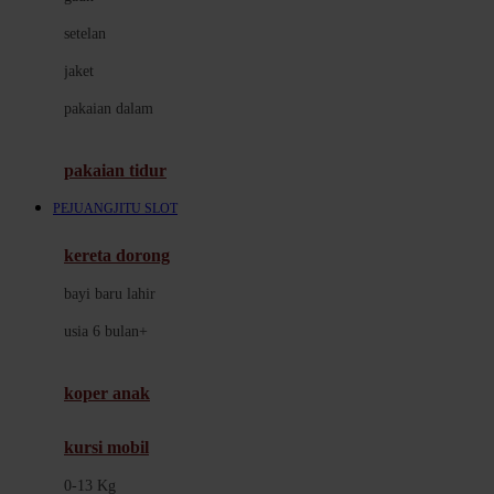
Dae Organics
setelan
Docare
jaket
Doona
pakaian dalam
Down To Earth
Drew
pakaian tidur
Dr. Brown's
PEJUANGJITU SLOT
E
kereta dorong
ELC
bayi baru lahir
Ergobaby
usia 6 bulan+
Expert Care
koper anak
Ezyroller
kursi mobil
F
0-13 Kg