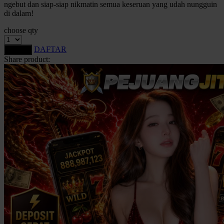
ngebut dan siap-siap nikmatin semua keseruan yang udah nungguin
Twistshake
di dalam!
TY Toys
choose qty
DAFTAR
U
LOGIN
Share product:
V
Veja
Vitaflow
Vtech
W
Waterland
Wellness
X