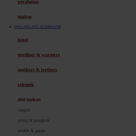
perabotan
Happy Tummy
Hauck
matras
Havaianas
PEJUANGJITU ALTERNATIF
Hegen
botol
Hot Wheels
sterilizer & warmers
Hybrid
soothers & teethers
I
Inlacta DHA
celemek
Interlac
alat makan
Ivenet
cangkir
J
piring & mangkuk
Jack N Jill
sendok & garpu