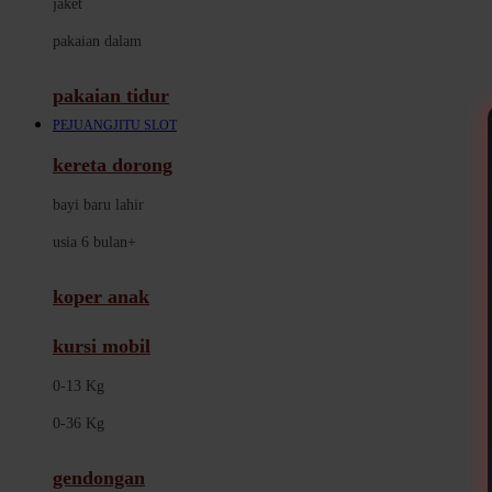
jaket
pakaian dalam
pakaian tidur
PEJUANGJITU SLOT
kereta dorong
bayi baru lahir
usia 6 bulan+
koper anak
kursi mobil
0-13 Kg
0-36 Kg
gendongan