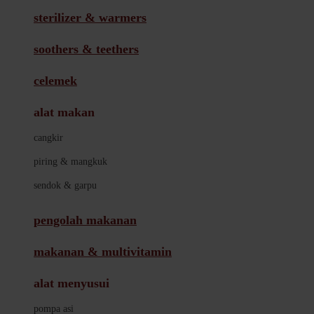
sterilizer & warmers
soothers & teethers
celemek
alat makan
cangkir
piring & mangkuk
sendok & garpu
pengolah makanan
makanan & multivitamin
alat menyusui
pompa asi