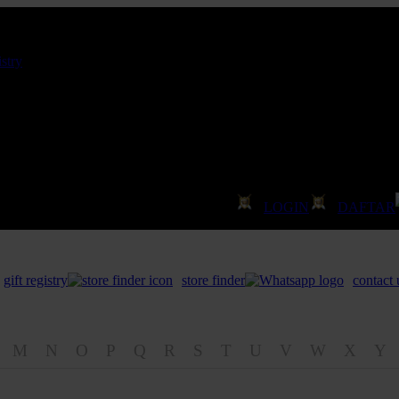
istry
LOGIN
DAFTAR
gift registry
store finder
contact 
M
N
O
P
Q
R
S
T
U
V
W
X
Y