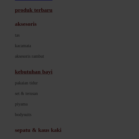
produk terbaru
aksesoris
tas
kacamata
aksesoris rambut
kebutuhan bayi
pakaian tidur
set & terusan
piyama
bodysuits
sepatu & kaus kaki