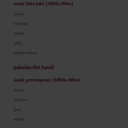
anak laki-laki (18bln-8thn)
atasan
bawahan
setelan
jaket
pakaian dalam
pakaian ibu hamil
anak perempuan (18bln-8thn)
atasan
bawahan
gaun
setelan