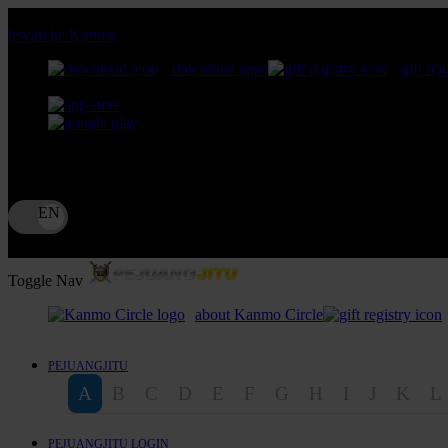
lewati ke Konten
download apps
gift reg
download app from:
Bahasa
ID
Toggle Nav
about Kanmo Circle
PEJUANGJITU
A
B
C
D
E
F
G
H
I
J
K
L
PEJUANGJITU LOGIN