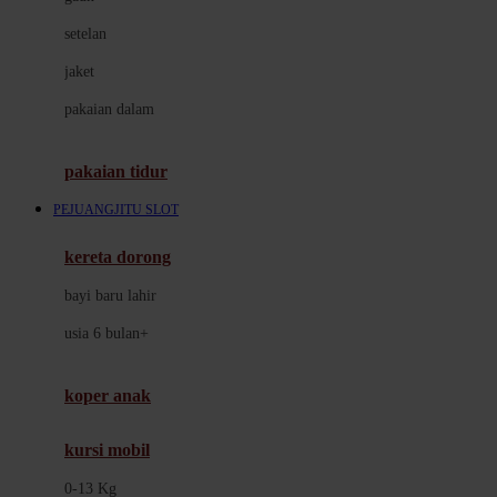
Dae Organics
setelan
Docare
jaket
Doona
pakaian dalam
Down To Earth
Drew
pakaian tidur
Dr. Brown's
PEJUANGJITU SLOT
E
kereta dorong
ELC
bayi baru lahir
Ergobaby
usia 6 bulan+
Expert Care
koper anak
Ezyroller
kursi mobil
F
0-13 Kg