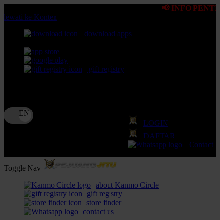
📢 INFO PENTING: Biar akun aman dan 
lewati ke Konten
download apps
download app from:
gift registry
Bahasa
ID
LOGIN
DAFTAR
Contact 
Toggle Nav
about Kanmo Circle
gift registry
store finder
contact us