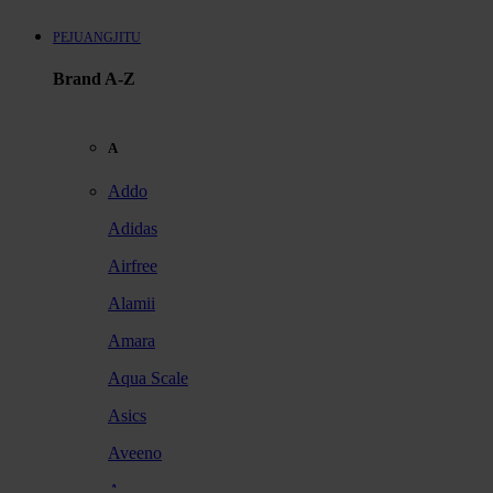
PEJUANGJITU
Brand A-Z
A
Addo
Adidas
Airfree
Alamii
Amara
Aqua Scale
Asics
Aveeno
Awan