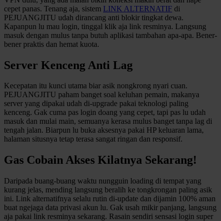
cepet panas. Tenang aja, sistem
LINK ALTERNATIF
di
Squishmallows
PEJUANGJITU udah dirancang anti blokir tingkat dewa.
Starbooks
Kapanpun lu mau login, tinggal klik aja link resminya. Langsung
masuk dengan mulus tanpa butuh aplikasi tambahan apa-apa. Bener-
Stick-O
bener praktis dan hemat kuota.
Stokke
Server Kenceng Anti Lag
Sudocrem
Kecepatan itu kunci utama biar asik nongkrong nyari cuan.
Sumimo
PEJUANGJITU paham banget soal keluhan pemain, makanya
server yang dipakai udah di-upgrade pakai teknologi paling
Sunnylife
kenceng. Gak cuma pas login doang yang cepet, tapi pas lu udah
masuk dan mulai main, semuanya kerasa mulus banget tanpa lag di
Sun-Staches
tengah jalan. Biarpun lu buka aksesnya pakai HP keluaran lama,
halaman situsnya tetap terasa sangat ringan dan responsif.
Swimava
Gas Cobain Akses Kilatnya Sekarang!
T
Daripada buang-buang waktu nungguin loading di tempat yang
Tommee Tippee
kurang jelas, mending langsung beralih ke tongkrongan paling asik
ini. Link alternatifnya selalu rutin di-update dan dijamin 100% aman
Trunki
buat ngejaga data privasi akun lu. Gak usah mikir panjang, langsung
Tutti Bambini
aja pakai link resminya sekarang. Rasain sendiri sensasi login super