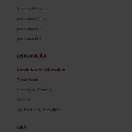
London Taxi
Shampo & Sabun
Love To Dream
perawatan rambut
perawatan mulut
M
perawatan diri
Magformers
Mama's Choice
perawatan ibu
Mamas&Papas
kesehatan & kebersihan
Mamaway
Tissue basah
Maxi Cosi
Laundry & Cleaning
Megabloks
Medical
Micro
Air Purifier & Humidifier
MiDeer
Mimi & Lula
potty
Mini Monkey