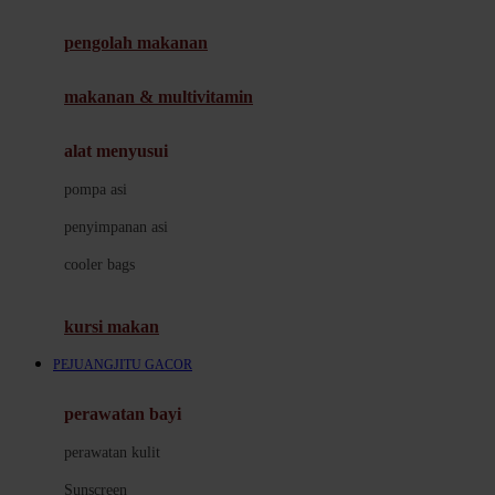
Joie
pengolah makanan
Joolz
Jujube
makanan & multivitamin
K
alat menyusui
Kiddycuts
pompa asi
Kumon
penyimpanan asi
L
cooler bags
Leapfrog
kursi makan
Leclerc
PEJUANGJITU GACOR
Lee Vierra
Lillebaby
perawatan bayi
Little Bird Told Me
perawatan kulit
Little Miss Janis
Sunscreen