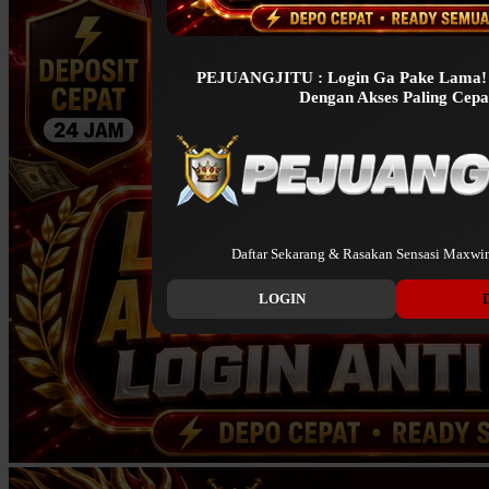
PEJUANGJITU : Login Ga Pake Lama! L
Dengan Akses Paling Cepa
Daftar Sekarang & Rasakan Sensasi Maxwi
LOGIN