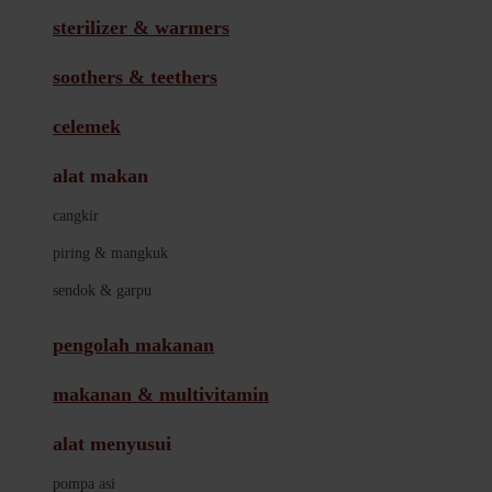
sterilizer & warmers
soothers & teethers
celemek
alat makan
cangkir
piring & mangkuk
sendok & garpu
pengolah makanan
makanan & multivitamin
alat menyusui
pompa asi