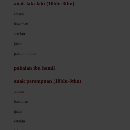
anak laki-laki (18bln-8thn)
atasan
bawahan
setelan
jaket
pakaian dalam
pakaian ibu hamil
anak perempuan (18bln-8thn)
atasan
bawahan
gaun
setelan