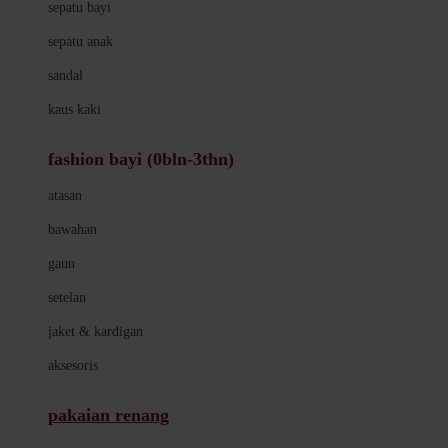
sepatu bayi
sepatu anak
sandal
kaus kaki
fashion bayi (0bln-3thn)
atasan
bawahan
gaun
setelan
jaket & kardigan
aksesoris
pakaian renang