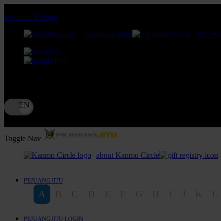
lewati ke Konten
download apps
gift reg
download app from:
Bahasa
ID
Toggle Nav
about Kanmo Circle
PEJUANGJITU
A
B
C
D
E
F
G
H
I
J
K
L
PEJUANGJITU LOGIN