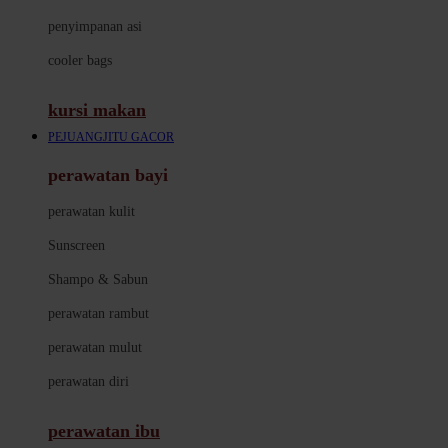
penyimpanan asi
cooler bags
kursi makan
PEJUANGJITU GACOR
perawatan bayi
perawatan kulit
Sunscreen
Shampo & Sabun
perawatan rambut
perawatan mulut
perawatan diri
perawatan ibu