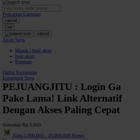
O
Pencarian Lanjutan
Oh Ma Grain
cancel
Okiedog
Cari
cancel
P
Akun Saya
Masuk / buat akun
Peachy
buat akun
Phil & Ted's
Bantuan
Philips Avent
Daftar Keinginan
Keranjang Saya
Pigeon
PEJUANGJITU : Login Ga
Playgro
Pake Lama! Link Alternatif
Poled Global
Dengan Akses Paling Cepat
Ponycycle
Serendah
Rp 5.000
Puma
Earn
2.000.000
-
10.000.000
Bonus
Pureats