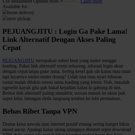
Use Installment Options from
.
Laarn more
Available for :
Q
home delivery
store pickup
QV Baby
PEJUANGJITU : Login Ga Pake Lama!
R
Link Alternatif Dengan Akses Paling
Real Shades
Cepat
Red Castle
PEJUANGJITU
merupakan solusi buat yang males nunggu
Ribbon Madness
loading. Pakai link alternatif resmi sekarang, nikmati login akun
dengan cepat tanpa pake lama. Sering kesel gak sih kalau mau main
tapi layarnya muter-muter doang? Udah niat mau nyari hiburan
S
santai malah dibikin emosi sama loading yang lemot. Nah, masalah
ngeselin kayak gitu gak bakal kejadian kalau lu gabung di sini.
Sebamed
Berkat link alternatif paling mutakhir, urusan masuk ke akun jadi
super kilat, hitungan detik langsung tembus ke lobi permainan.
Silver Cross
Simply Idea
Bebas Ribet Tanpa VPN
Skip Hop
Drama kena nawala atau internet positif emang sering banget bikin
mood ancur. Apalagi kalau ujung-ujungnya disuruh repot download
Spectra
VPN dulu, yang ada malah bikin koneksi makin berat dan hape