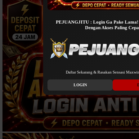
PEJUANGJITU : Login Ga Pake Lama! L
Dengan Akses Paling Cepa
Daftar Sekarang & Rasakan Sensasi Maxwi
LOGIN