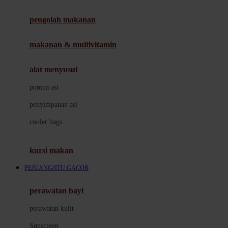
Joie
pengolah makanan
Joolz
Jujube
makanan & multivitamin
K
alat menyusui
Kiddycuts
pompa asi
Kumon
penyimpanan asi
L
cooler bags
Leapfrog
kursi makan
Leclerc
PEJUANGJITU GACOR
Lee Vierra
Lillebaby
perawatan bayi
Little Bird Told Me
perawatan kulit
Little Miss Janis
Sunscreen