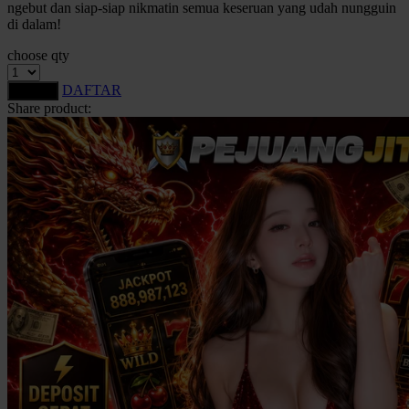
ngebut dan siap-siap nikmatin semua keseruan yang udah nungguin
Twistshake
di dalam!
TY Toys
choose qty
DAFTAR
U
LOGIN
Share product:
V
Veja
Vitaflow
Vtech
W
Waterland
Wellness
X