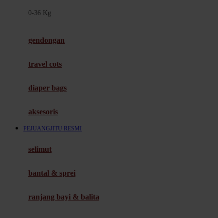
Felt So Sweet
0-36 Kg
Fisher Price
Flipper
gendongan
Friends Of Sally
travel cots
G
diaper bags
Gb
Geko
aksesoris
Graco
PEJUANGJITU RESMI
Gund
selimut
H
bantal & sprei
Habbie
Haenim
ranjang bayi & balita
Happy Horse