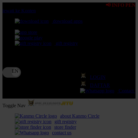
📢 INFO PENTING: Biar akun aman da
lewati ke Konten
download apps
download app from:
gift registry
Bahasa
ID
LOGIN
DAFTAR
Contact 
Toggle Nav
about Kanmo Circle
gift registry
store finder
contact us