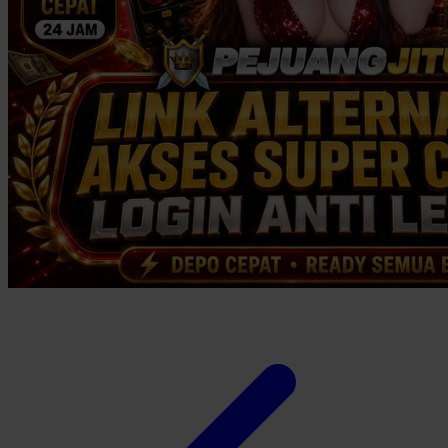
Xootz
Y
Yamatoya
Z
Zaxy
Zoggs
0-9
4Moms
59S