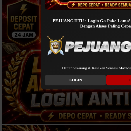
PEJUANGJITU : Login Ga Pake Lama! L
Dengan Akses Paling Cepa
Daftar Sekarang & Rasakan Sensasi Maxwi
LOGIN