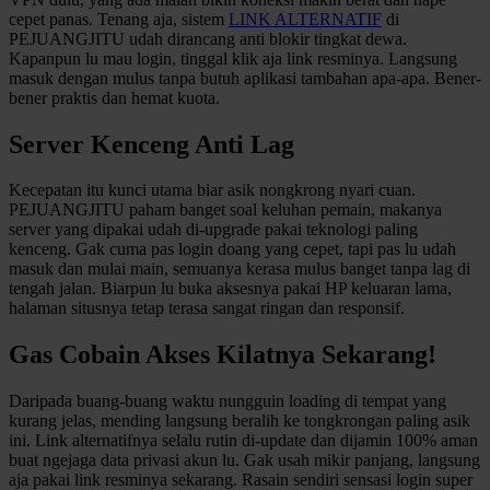
cepet panas. Tenang aja, sistem
LINK ALTERNATIF
di
Squishmallows
PEJUANGJITU udah dirancang anti blokir tingkat dewa.
Starbooks
Kapanpun lu mau login, tinggal klik aja link resminya. Langsung
masuk dengan mulus tanpa butuh aplikasi tambahan apa-apa. Bener-
Stick-O
bener praktis dan hemat kuota.
Stokke
Server Kenceng Anti Lag
Sudocrem
Kecepatan itu kunci utama biar asik nongkrong nyari cuan.
Sumimo
PEJUANGJITU paham banget soal keluhan pemain, makanya
server yang dipakai udah di-upgrade pakai teknologi paling
Sunnylife
kenceng. Gak cuma pas login doang yang cepet, tapi pas lu udah
masuk dan mulai main, semuanya kerasa mulus banget tanpa lag di
Sun-Staches
tengah jalan. Biarpun lu buka aksesnya pakai HP keluaran lama,
halaman situsnya tetap terasa sangat ringan dan responsif.
Swimava
Gas Cobain Akses Kilatnya Sekarang!
T
Daripada buang-buang waktu nungguin loading di tempat yang
Tommee Tippee
kurang jelas, mending langsung beralih ke tongkrongan paling asik
ini. Link alternatifnya selalu rutin di-update dan dijamin 100% aman
Trunki
buat ngejaga data privasi akun lu. Gak usah mikir panjang, langsung
Tutti Bambini
aja pakai link resminya sekarang. Rasain sendiri sensasi login super