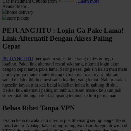
Use Installment Options from
.
Laarn more
Available for :
Q
home delivery
store pickup
QV Baby
PEJUANGJITU : Login Ga Pake Lama!
R
Link Alternatif Dengan Akses Paling
Real Shades
Cepat
Red Castle
PEJUANGJITU
merupakan solusi buat yang males nunggu
Ribbon Madness
loading. Pakai link alternatif resmi sekarang, nikmati login akun
dengan cepat tanpa pake lama. Sering kesel gak sih kalau mau main
tapi layarnya muter-muter doang? Udah niat mau nyari hiburan
S
santai malah dibikin emosi sama loading yang lemot. Nah, masalah
ngeselin kayak gitu gak bakal kejadian kalau lu gabung di sini.
Sebamed
Berkat link alternatif paling mutakhir, urusan masuk ke akun jadi
super kilat, hitungan detik langsung tembus ke lobi permainan.
Silver Cross
Simply Idea
Bebas Ribet Tanpa VPN
Skip Hop
Drama kena nawala atau internet positif emang sering banget bikin
mood ancur. Apalagi kalau ujung-ujungnya disuruh repot download
Spectra
VPN dulu, yang ada malah bikin koneksi makin berat dan hape