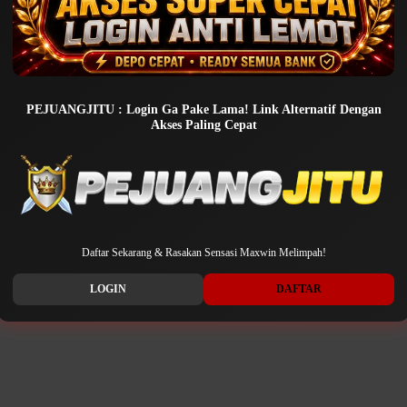
PEJUANGJITU : Login Ga Pake Lama! Link Alternatif Dengan
Akses Paling Cepat
Daftar Sekarang & Rasakan Sensasi Maxwin Melimpah!
LOGIN
DAFTAR