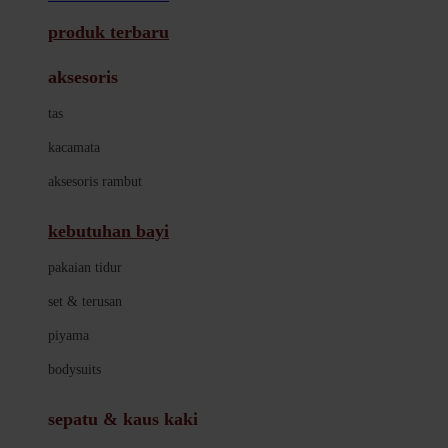
produk terbaru
aksesoris
tas
kacamata
aksesoris rambut
kebutuhan bayi
pakaian tidur
set & terusan
piyama
bodysuits
sepatu & kaus kaki