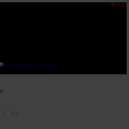
📢 INFO PENTING: Biar akun aman 
Contact Us
us
Z
0-9