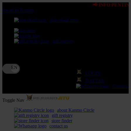
📢 INFO PENTING: Biar akun aman dan g
lewati ke Konten
download apps
download app from:
gift registry
Bahasa
ID
LOGIN
DAFTAR
Contact 
Toggle Nav
about Kanmo Circle
gift registry
store finder
contact us