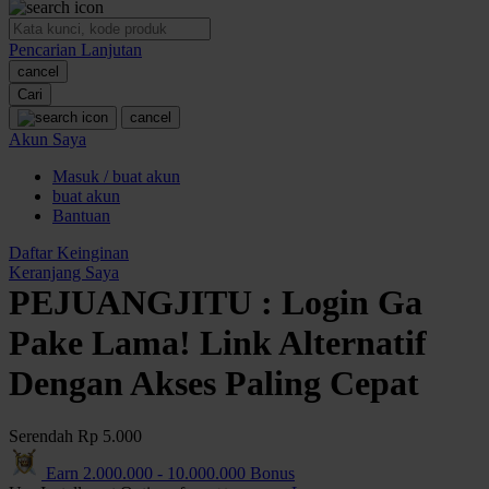
O
Pencarian Lanjutan
Oh Ma Grain
cancel
Okiedog
Cari
cancel
P
Akun Saya
Masuk / buat akun
Peachy
buat akun
Phil & Ted's
Bantuan
Philips Avent
Daftar Keinginan
Keranjang Saya
Pigeon
PEJUANGJITU : Login Ga
Playgro
Pake Lama! Link Alternatif
Poled Global
Dengan Akses Paling Cepat
Ponycycle
Serendah
Rp 5.000
Puma
Earn
2.000.000
-
10.000.000
Bonus
Pureats