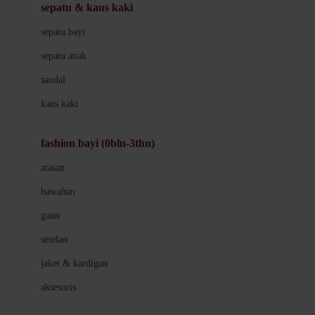
Beauty Barn
sepatu & kaus kaki
Bio Oil
sepatu bayi
Biolane
sepatu anak
Bite Fighters
sandal
Bizzi Growin
kaus kaki
Blackmores
fashion bayi (0bln-3thn)
Blooming Marvellous
atasan
Bonnels
bawahan
Bravado
gaun
Bruder
setelan
Brush Baby
jaket & kardigan
Buds Organics
aksesoris
Bugaboo
Buggygear