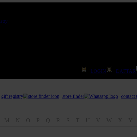
istry
LOGIN
DAFTAR
gift registry
store finder
contact 
M
N
O
P
Q
R
S
T
U
V
W
X
Y