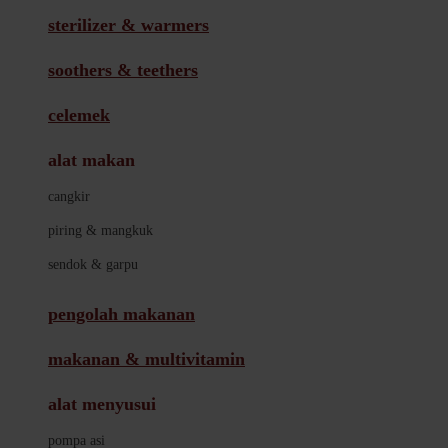
sterilizer & warmers
soothers & teethers
celemek
alat makan
cangkir
piring & mangkuk
sendok & garpu
pengolah makanan
makanan & multivitamin
alat menyusui
pompa asi