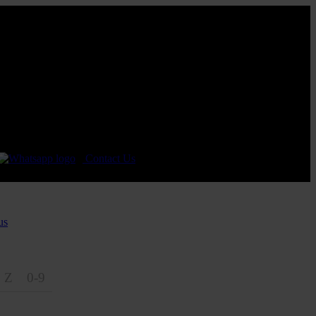
📢 INFO PENTING:
Contact Us
us
Z
0-9