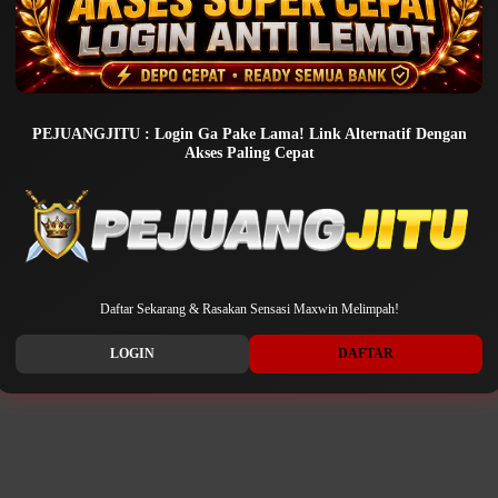
PEJUANGJITU : Login Ga Pake Lama! Link Alternatif Dengan
Akses Paling Cepat
Daftar Sekarang & Rasakan Sensasi Maxwin Melimpah!
LOGIN
DAFTAR