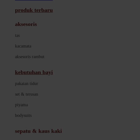
produk terbaru
aksesoris
tas
kacamata
aksesoris rambut
kebutuhan bayi
pakaian tidur
set & terusan
piyama
bodysuits
sepatu & kaus kaki