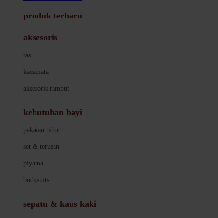
produk terbaru
aksesoris
tas
kacamata
aksesoris rambut
kebutuhan bayi
pakaian tidur
set & terusan
piyama
bodysuits
sepatu & kaus kaki