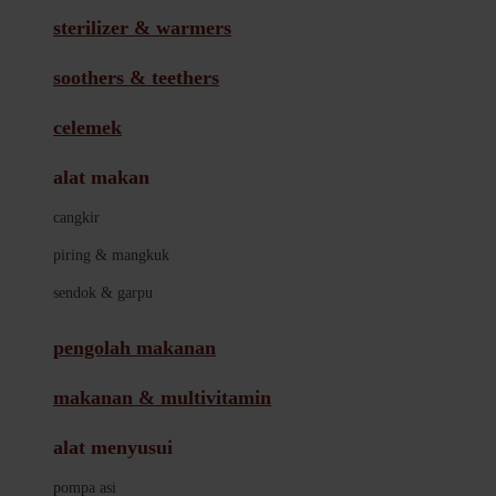
sterilizer & warmers
soothers & teethers
celemek
alat makan
cangkir
piring & mangkuk
sendok & garpu
pengolah makanan
makanan & multivitamin
alat menyusui
pompa asi