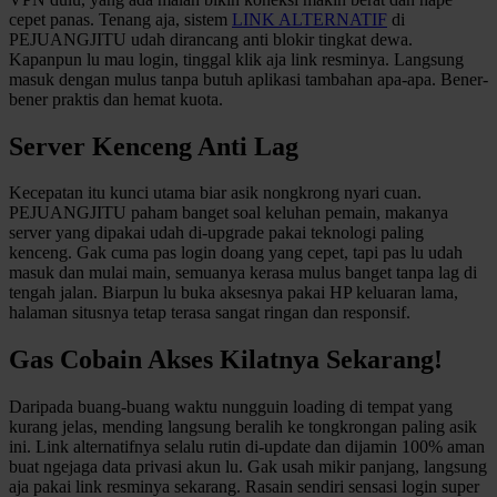
cepet panas. Tenang aja, sistem
LINK ALTERNATIF
di
Squishmallows
PEJUANGJITU udah dirancang anti blokir tingkat dewa.
Starbooks
Kapanpun lu mau login, tinggal klik aja link resminya. Langsung
masuk dengan mulus tanpa butuh aplikasi tambahan apa-apa. Bener-
Stick-O
bener praktis dan hemat kuota.
Stokke
Server Kenceng Anti Lag
Sudocrem
Kecepatan itu kunci utama biar asik nongkrong nyari cuan.
Sumimo
PEJUANGJITU paham banget soal keluhan pemain, makanya
server yang dipakai udah di-upgrade pakai teknologi paling
Sunnylife
kenceng. Gak cuma pas login doang yang cepet, tapi pas lu udah
masuk dan mulai main, semuanya kerasa mulus banget tanpa lag di
Sun-Staches
tengah jalan. Biarpun lu buka aksesnya pakai HP keluaran lama,
halaman situsnya tetap terasa sangat ringan dan responsif.
Swimava
Gas Cobain Akses Kilatnya Sekarang!
T
Daripada buang-buang waktu nungguin loading di tempat yang
Tommee Tippee
kurang jelas, mending langsung beralih ke tongkrongan paling asik
ini. Link alternatifnya selalu rutin di-update dan dijamin 100% aman
Trunki
buat ngejaga data privasi akun lu. Gak usah mikir panjang, langsung
Tutti Bambini
aja pakai link resminya sekarang. Rasain sendiri sensasi login super