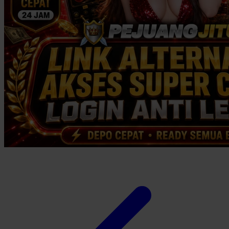
Xootz
Y
Yamatoya
Z
Zaxy
Zoggs
0-9
4Moms
59S