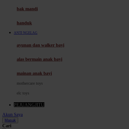
Moby
bak mandi
Momami
handuk
Mothercare
ANTI NGELAG
Mustela
ayunan dan walker bayi
My Buddy Tag
My K
alas bermain anak bayi
N
mainan anak bayi
Naif
mothercare toys
Nike
elc toys
Nordic Natural
PEJUANGJITU
Nuby
Akun Saya
Nuna
Masuk
Cari