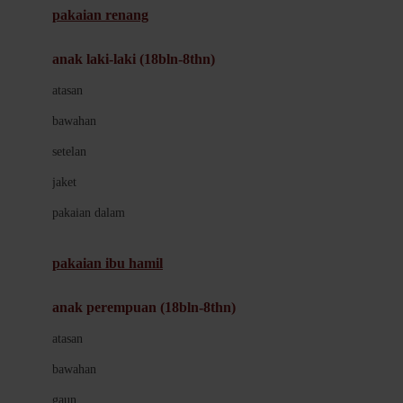
pakaian renang
Bumkins
anak laki-laki (18bln-8thn)
C
atasan
Cetaphil
bawahan
Chicco
setelan
Childlife
jaket
Clevamama
pakaian dalam
Cocolatte
Cottonseeds
pakaian ibu hamil
Cozy N Safe
anak perempuan (18bln-8thn)
Crane
atasan
Cybex
bawahan
D
gaun