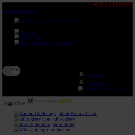
📢 INFO PENTING: Biar akun aman dan gak
lewati ke Konten
download apps
download app from:
gift registry
Bahasa
ID
LOGIN
DAFTAR
Contact 
Toggle Nav
about Kanmo Circle
gift registry
store finder
contact us