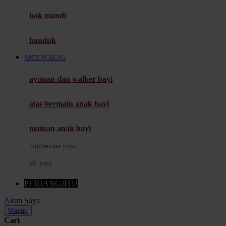
Moby
bak mandi
Momami
handuk
Mothercare
ANTI NGELAG
Mustela
ayunan dan walker bayi
My Buddy Tag
My K
alas bermain anak bayi
N
mainan anak bayi
Naif
mothercare toys
Nike
elc toys
Nordic Natural
PEJUANGJITU
Nuby
Akun Saya
Nuna
Masuk
Cari