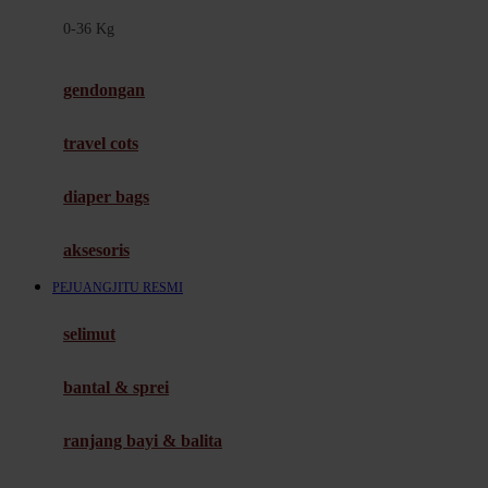
Felt So Sweet
0-36 Kg
Fisher Price
Flipper
gendongan
Friends Of Sally
travel cots
G
diaper bags
Gb
Geko
aksesoris
Graco
PEJUANGJITU RESMI
Gund
selimut
H
bantal & sprei
Habbie
Haenim
ranjang bayi & balita
Happy Horse