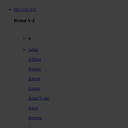
PEJUANGJITU
Brand A-Z
A
Addo
Adidas
Airfree
Alamii
Amara
Aqua Scale
Asics
Aveeno
Awan