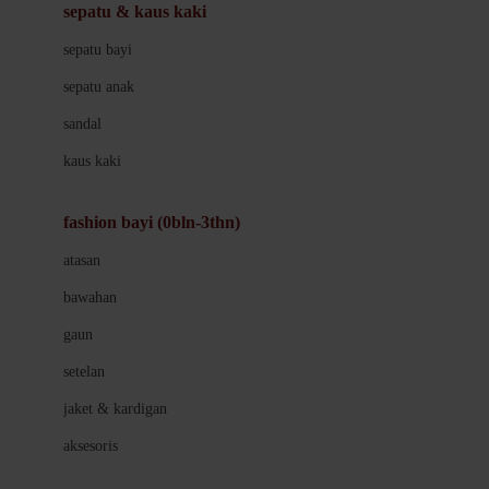
Beauty Barn
sepatu & kaus kaki
Bio Oil
sepatu bayi
Biolane
sepatu anak
Bite Fighters
sandal
Bizzi Growin
kaus kaki
Blackmores
fashion bayi (0bln-3thn)
Blooming Marvellous
atasan
Bonnels
bawahan
Bravado
gaun
Bruder
setelan
Brush Baby
jaket & kardigan
Buds Organics
aksesoris
Bugaboo
Buggygear