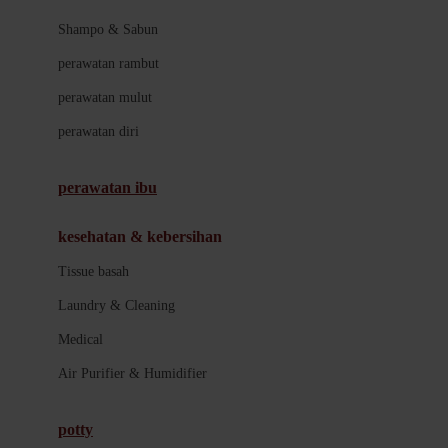
London Taxi
Shampo & Sabun
Love To Dream
perawatan rambut
perawatan mulut
M
perawatan diri
Magformers
Mama's Choice
perawatan ibu
Mamas&Papas
kesehatan & kebersihan
Mamaway
Tissue basah
Maxi Cosi
Laundry & Cleaning
Megabloks
Medical
Micro
Air Purifier & Humidifier
MiDeer
Mimi & Lula
potty
Mini Monkey