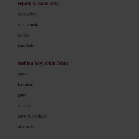
Beauty Barn
sepatu & kaus kaki
Bio Oil
sepatu bayi
Biolane
sepatu anak
Bite Fighters
sandal
Bizzi Growin
kaus kaki
Blackmores
fashion bayi (0bln-3thn)
Blooming Marvellous
atasan
Bonnels
bawahan
Bravado
gaun
Bruder
setelan
Brush Baby
jaket & kardigan
Buds Organics
aksesoris
Bugaboo
Buggygear