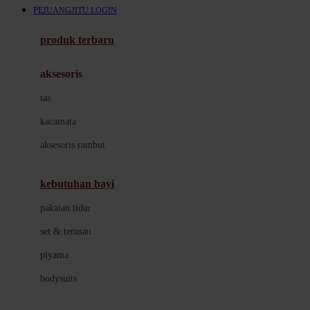
PEJUANGJITU LOGIN
Azetabio
produk terbaru
B
aksesoris
Baabaasheepz
tas
Babiators
kacamata
Baby Dove
aksesoris rambut
Baby Jogger
Baby Rovega
kebutuhan bayi
Babybee
pakaian tidur
Banana Boat
set & terusan
Banz
piyama
Barbie
bodysuits
Beaba