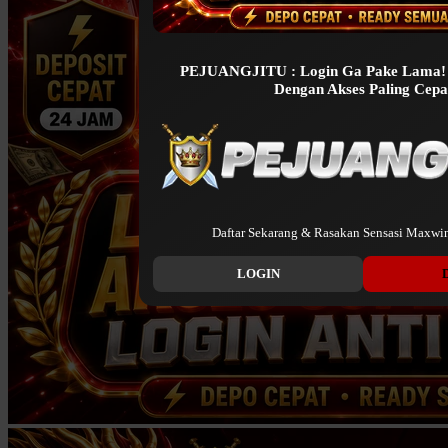
PEJUANGJITU : Login Ga Pake Lama! L
Dengan Akses Paling Cepa
Daftar Sekarang & Rasakan Sensasi Maxwi
LOGIN