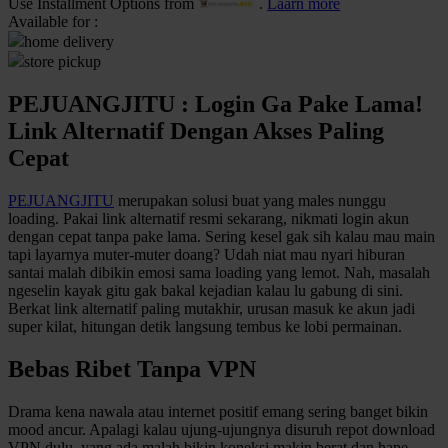
Use Installment Options from
.
Laarn more
Available for :
Q
home delivery
store pickup
QV Baby
PEJUANGJITU : Login Ga Pake Lama!
R
Link Alternatif Dengan Akses Paling
Real Shades
Cepat
Red Castle
PEJUANGJITU
merupakan solusi buat yang males nunggu
Ribbon Madness
loading. Pakai link alternatif resmi sekarang, nikmati login akun
dengan cepat tanpa pake lama. Sering kesel gak sih kalau mau main
tapi layarnya muter-muter doang? Udah niat mau nyari hiburan
S
santai malah dibikin emosi sama loading yang lemot. Nah, masalah
ngeselin kayak gitu gak bakal kejadian kalau lu gabung di sini.
Sebamed
Berkat link alternatif paling mutakhir, urusan masuk ke akun jadi
super kilat, hitungan detik langsung tembus ke lobi permainan.
Silver Cross
Simply Idea
Bebas Ribet Tanpa VPN
Skip Hop
Drama kena nawala atau internet positif emang sering banget bikin
mood ancur. Apalagi kalau ujung-ujungnya disuruh repot download
Spectra
VPN dulu, yang ada malah bikin koneksi makin berat dan hape