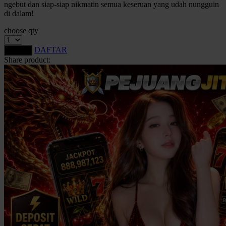
ngebut dan siap-siap nikmatin semua keseruan yang udah nungguin
Twistshake
di dalam!
TY Toys
choose qty
DAFTAR
U
LOGIN
Share product:
V
Veja
Vitaflow
Vtech
W
Waterland
Wellness
X