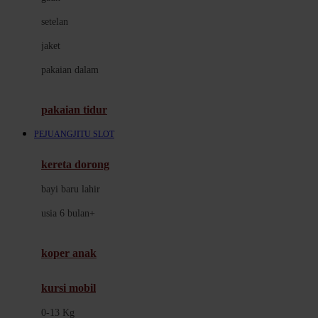
Dae Organics
setelan
Docare
jaket
Doona
pakaian dalam
Down To Earth
Drew
pakaian tidur
Dr. Brown's
PEJUANGJITU SLOT
E
kereta dorong
ELC
bayi baru lahir
Ergobaby
usia 6 bulan+
Expert Care
koper anak
Ezyroller
kursi mobil
F
0-13 Kg