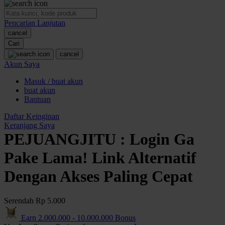
O
Pencarian Lanjutan
Oh Ma Grain
cancel
Okiedog
Cari
cancel
P
Akun Saya
Masuk / buat akun
Peachy
buat akun
Phil & Ted's
Bantuan
Philips Avent
Daftar Keinginan
Keranjang Saya
Pigeon
PEJUANGJITU : Login Ga
Playgro
Pake Lama! Link Alternatif
Poled Global
Dengan Akses Paling Cepat
Ponycycle
Serendah
Rp 5.000
Puma
Earn
2.000.000
-
10.000.000
Bonus
Pureats