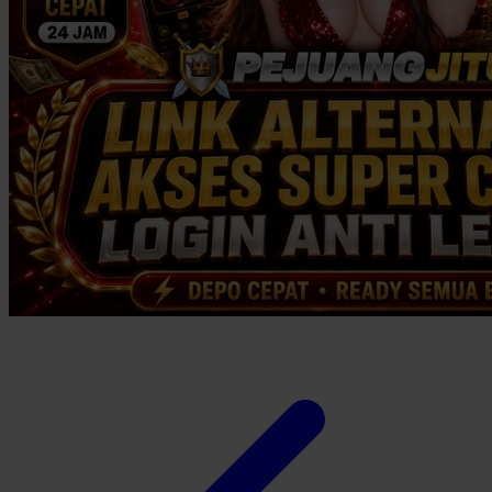
Xootz
Y
Yamatoya
Z
Zaxy
Zoggs
0-9
4Moms
59S