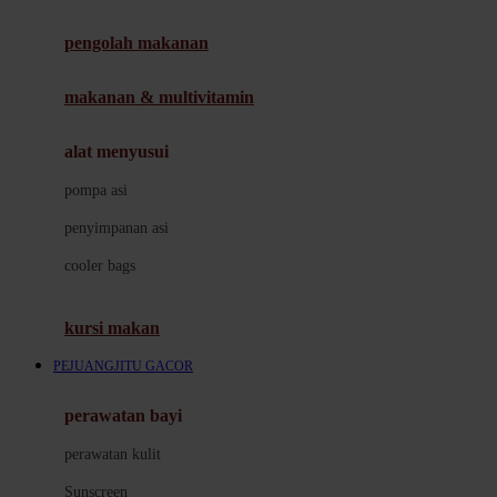
Joie
pengolah makanan
Joolz
Jujube
makanan & multivitamin
K
alat menyusui
Kiddycuts
pompa asi
Kumon
penyimpanan asi
L
cooler bags
Leapfrog
kursi makan
Leclerc
PEJUANGJITU GACOR
Lee Vierra
Lillebaby
perawatan bayi
Little Bird Told Me
perawatan kulit
Little Miss Janis
Sunscreen