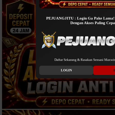
PEJUANGJITU : Login Ga Pake Lama! L
Dengan Akses Paling Cepa
Daftar Sekarang & Rasakan Sensasi Maxwi
LOGIN