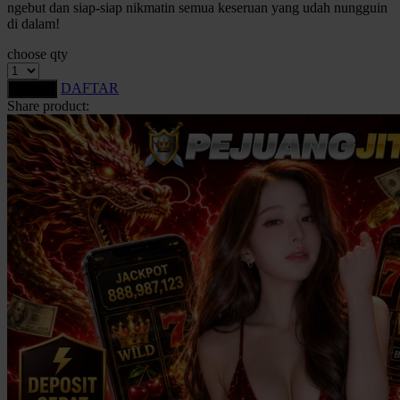
ngebut dan siap-siap nikmatin semua keseruan yang udah nungguin
Twistshake
di dalam!
TY Toys
choose qty
DAFTAR
U
LOGIN
Share product:
V
Veja
Vitaflow
Vtech
W
Waterland
Wellness
X