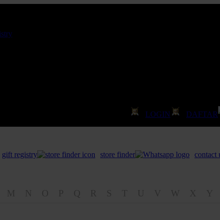
istry
LOGIN
DAFTAR
gift registry
store finder
contact 
M
N
O
P
Q
R
S
T
U
V
W
X
Y