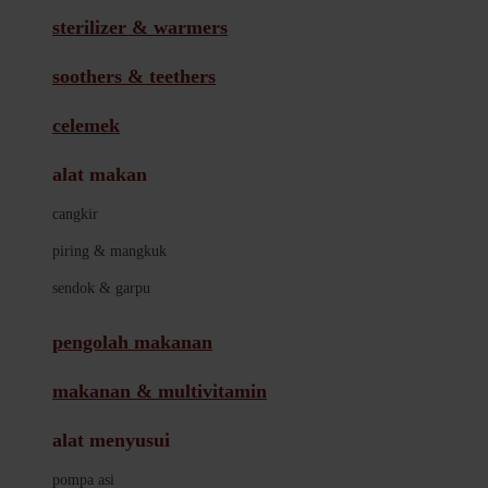
sterilizer & warmers
soothers & teethers
celemek
alat makan
cangkir
piring & mangkuk
sendok & garpu
pengolah makanan
makanan & multivitamin
alat menyusui
pompa asi