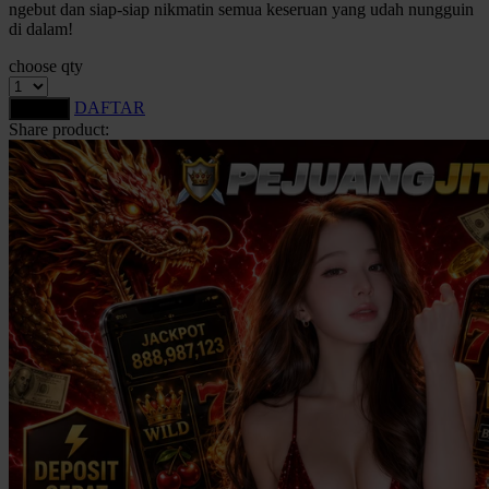
ngebut dan siap-siap nikmatin semua keseruan yang udah nungguin
Twistshake
di dalam!
TY Toys
choose qty
DAFTAR
U
LOGIN
Share product:
V
Veja
Vitaflow
Vtech
W
Waterland
Wellness
X