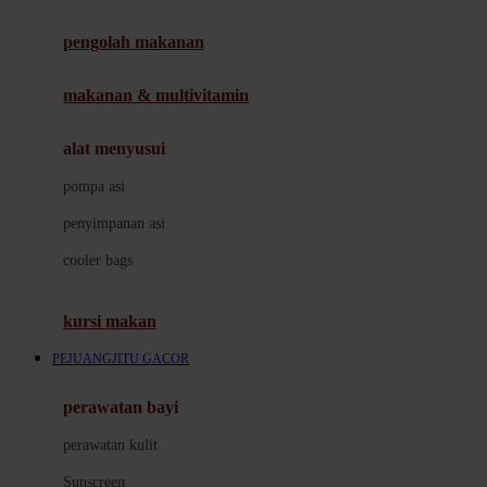
Joie
pengolah makanan
Joolz
Jujube
makanan & multivitamin
K
alat menyusui
Kiddycuts
pompa asi
Kumon
penyimpanan asi
L
cooler bags
Leapfrog
kursi makan
Leclerc
PEJUANGJITU GACOR
Lee Vierra
Lillebaby
perawatan bayi
Little Bird Told Me
perawatan kulit
Little Miss Janis
Sunscreen