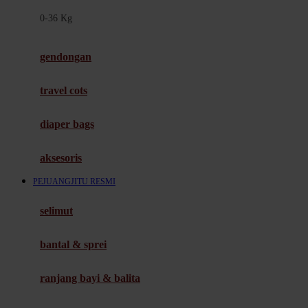
Felt So Sweet
0-36 Kg
Fisher Price
Flipper
gendongan
Friends Of Sally
travel cots
G
diaper bags
Gb
Geko
aksesoris
Graco
PEJUANGJITU RESMI
Gund
selimut
H
bantal & sprei
Habbie
Haenim
ranjang bayi & balita
Happy Horse