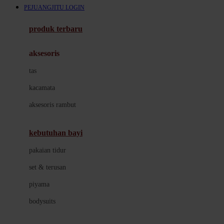
PEJUANGJITU LOGIN
Azetabio
produk terbaru
B
aksesoris
Baabaasheepz
tas
Babiators
kacamata
Baby Dove
aksesoris rambut
Baby Jogger
Baby Rovega
kebutuhan bayi
Babybee
pakaian tidur
Banana Boat
set & terusan
Banz
piyama
Barbie
bodysuits
Beaba