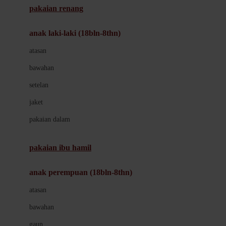
pakaian renang
Bumkins
anak laki-laki (18bln-8thn)
C
atasan
Cetaphil
bawahan
Chicco
setelan
Childlife
jaket
Clevamama
pakaian dalam
Cocolatte
Cottonseeds
pakaian ibu hamil
Cozy N Safe
anak perempuan (18bln-8thn)
Crane
atasan
Cybex
bawahan
D
gaun