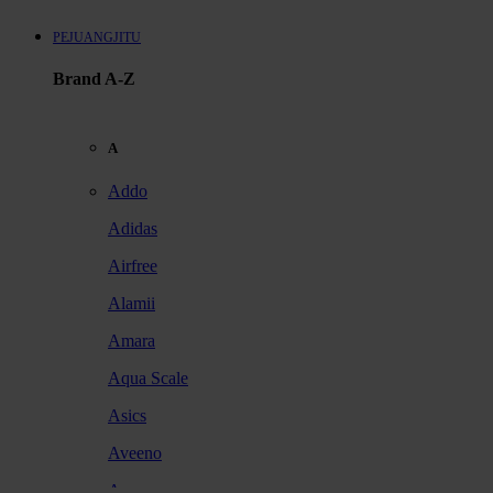
PEJUANGJITU
Brand A-Z
A
Addo
Adidas
Airfree
Alamii
Amara
Aqua Scale
Asics
Aveeno
Awan