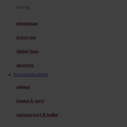
Felt So Sweet
0-36 Kg
Fisher Price
Flipper
gendongan
Friends Of Sally
travel cots
G
diaper bags
Gb
Geko
aksesoris
Graco
PEJUANGJITU RESMI
Gund
selimut
H
bantal & sprei
Habbie
Haenim
ranjang bayi & balita
Happy Horse