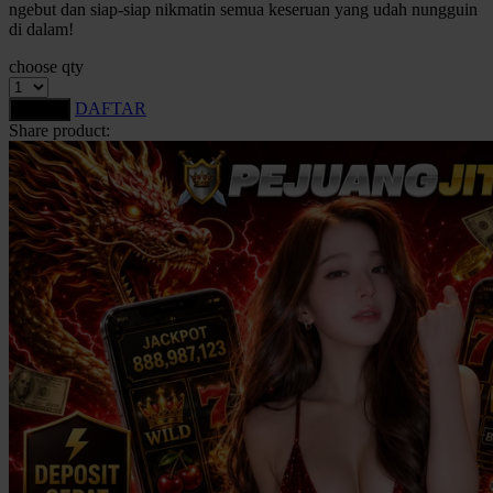
ngebut dan siap-siap nikmatin semua keseruan yang udah nungguin
Twistshake
di dalam!
TY Toys
choose qty
DAFTAR
U
LOGIN
Share product:
V
Veja
Vitaflow
Vtech
W
Waterland
Wellness
X