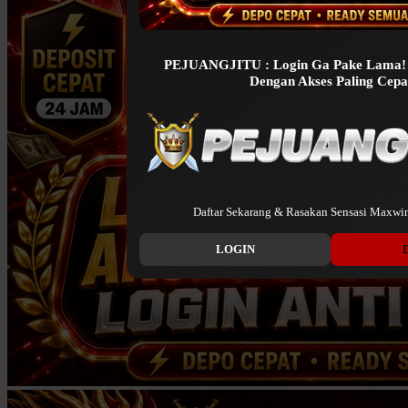
PEJUANGJITU : Login Ga Pake Lama! L
Dengan Akses Paling Cepa
Daftar Sekarang & Rasakan Sensasi Maxwi
LOGIN