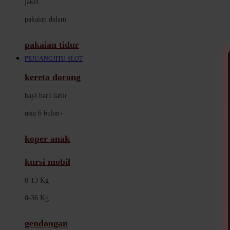
jaket
pakaian dalam
pakaian tidur
PEJUANGJITU SLOT
kereta dorong
bayi baru lahir
usia 6 bulan+
koper anak
kursi mobil
0-13 Kg
0-36 Kg
gendongan