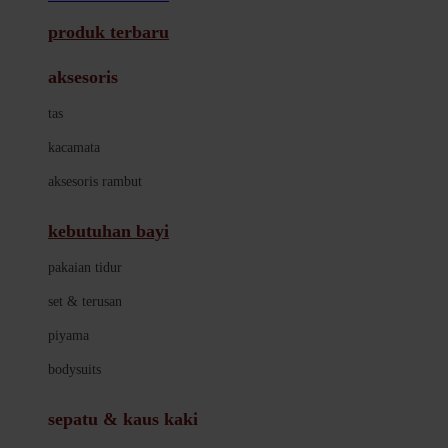
produk terbaru
aksesoris
tas
kacamata
aksesoris rambut
kebutuhan bayi
pakaian tidur
set & terusan
piyama
bodysuits
sepatu & kaus kaki