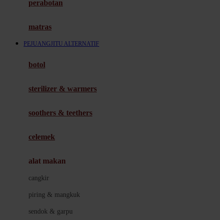
perabotan
Happy Tummy
Hauck
matras
Havaianas
PEJUANGJITU ALTERNATIF
Hegen
botol
Hot Wheels
sterilizer & warmers
Hybrid
soothers & teethers
I
Inlacta DHA
celemek
Interlac
alat makan
Ivenet
cangkir
J
piring & mangkuk
Jack N Jill
sendok & garpu