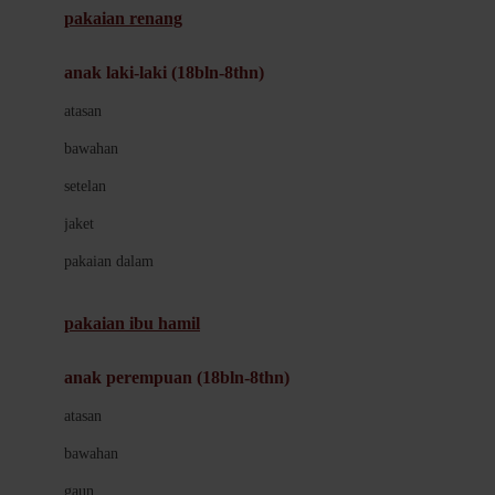
pakaian renang
Bumkins
anak laki-laki (18bln-8thn)
C
atasan
Cetaphil
bawahan
Chicco
setelan
Childlife
jaket
Clevamama
pakaian dalam
Cocolatte
Cottonseeds
pakaian ibu hamil
Cozy N Safe
anak perempuan (18bln-8thn)
Crane
atasan
Cybex
bawahan
D
gaun