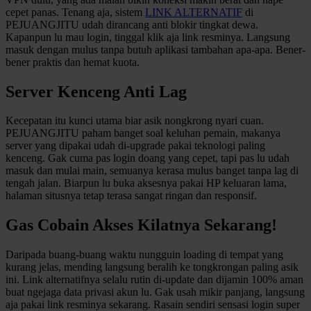
cepet panas. Tenang aja, sistem
LINK ALTERNATIF
di
Squishmallows
PEJUANGJITU udah dirancang anti blokir tingkat dewa.
Starbooks
Kapanpun lu mau login, tinggal klik aja link resminya. Langsung
masuk dengan mulus tanpa butuh aplikasi tambahan apa-apa. Bener-
Stick-O
bener praktis dan hemat kuota.
Stokke
Server Kenceng Anti Lag
Sudocrem
Kecepatan itu kunci utama biar asik nongkrong nyari cuan.
Sumimo
PEJUANGJITU paham banget soal keluhan pemain, makanya
server yang dipakai udah di-upgrade pakai teknologi paling
Sunnylife
kenceng. Gak cuma pas login doang yang cepet, tapi pas lu udah
masuk dan mulai main, semuanya kerasa mulus banget tanpa lag di
Sun-Staches
tengah jalan. Biarpun lu buka aksesnya pakai HP keluaran lama,
halaman situsnya tetap terasa sangat ringan dan responsif.
Swimava
Gas Cobain Akses Kilatnya Sekarang!
T
Daripada buang-buang waktu nungguin loading di tempat yang
Tommee Tippee
kurang jelas, mending langsung beralih ke tongkrongan paling asik
ini. Link alternatifnya selalu rutin di-update dan dijamin 100% aman
Trunki
buat ngejaga data privasi akun lu. Gak usah mikir panjang, langsung
Tutti Bambini
aja pakai link resminya sekarang. Rasain sendiri sensasi login super