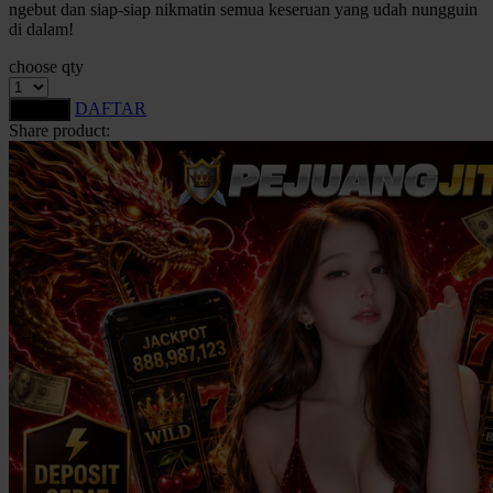
ngebut dan siap-siap nikmatin semua keseruan yang udah nungguin
Twistshake
di dalam!
TY Toys
choose qty
DAFTAR
U
LOGIN
Share product:
V
Veja
Vitaflow
Vtech
W
Waterland
Wellness
X