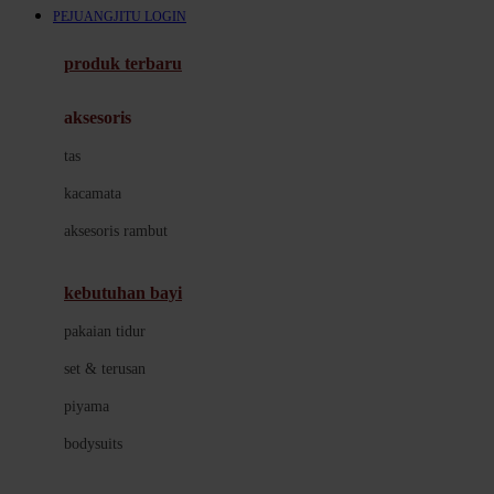
PEJUANGJITU LOGIN
Azetabio
produk terbaru
B
aksesoris
Baabaasheepz
tas
Babiators
kacamata
Baby Dove
aksesoris rambut
Baby Jogger
Baby Rovega
kebutuhan bayi
Babybee
pakaian tidur
Banana Boat
set & terusan
Banz
piyama
Barbie
bodysuits
Beaba