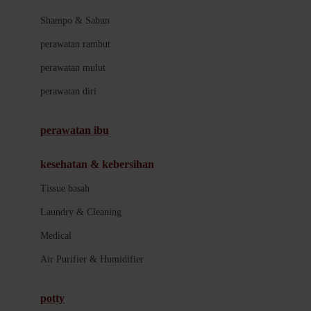
London Taxi
Shampo & Sabun
Love To Dream
perawatan rambut
perawatan mulut
M
perawatan diri
Magformers
Mama's Choice
perawatan ibu
Mamas&Papas
kesehatan & kebersihan
Mamaway
Tissue basah
Maxi Cosi
Laundry & Cleaning
Megabloks
Medical
Micro
Air Purifier & Humidifier
MiDeer
Mimi & Lula
potty
Mini Monkey