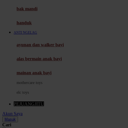
Moby
bak mandi
Momami
handuk
Mothercare
ANTI NGELAG
Mustela
ayunan dan walker bayi
My Buddy Tag
My K
alas bermain anak bayi
N
mainan anak bayi
Naif
mothercare toys
Nike
elc toys
Nordic Natural
PEJUANGJITU
Nuby
Akun Saya
Nuna
Masuk
Cari