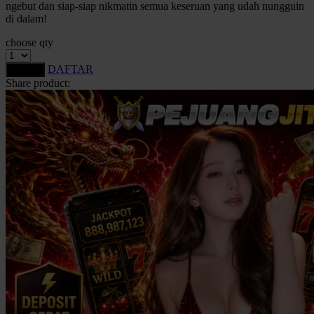
ngebut dan siap-siap nikmatin semua keseruan yang udah nungguin
Twistshake
di dalam!
TY Toys
choose qty
DAFTAR
U
LOGIN
Share product:
V
Veja
Vitaflow
Vtech
W
Waterland
Wellness
X