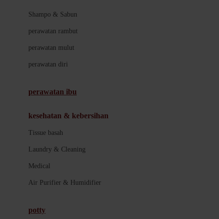
London Taxi
Shampo & Sabun
Love To Dream
perawatan rambut
perawatan mulut
M
perawatan diri
Magformers
Mama's Choice
perawatan ibu
Mamas&Papas
kesehatan & kebersihan
Mamaway
Tissue basah
Maxi Cosi
Laundry & Cleaning
Megabloks
Medical
Micro
Air Purifier & Humidifier
MiDeer
Mimi & Lula
potty
Mini Monkey