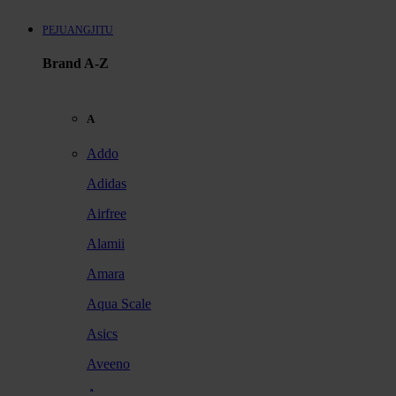
PEJUANGJITU
Brand A-Z
A
Addo
Adidas
Airfree
Alamii
Amara
Aqua Scale
Asics
Aveeno
Awan