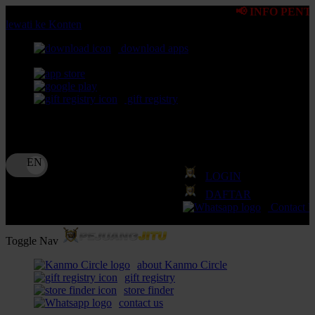
📢 INFO PENTING: Biar akun aman dan
lewati ke Konten
download apps
download app from:
gift registry
Bahasa
ID
LOGIN
DAFTAR
Contact 
Toggle Nav
about Kanmo Circle
gift registry
store finder
contact us