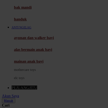
Moby
bak mandi
Momami
handuk
Mothercare
ANTI NGELAG
Mustela
ayunan dan walker bayi
My Buddy Tag
My K
alas bermain anak bayi
N
mainan anak bayi
Naif
mothercare toys
Nike
elc toys
Nordic Natural
PEJUANGJITU
Nuby
Akun Saya
Nuna
Masuk
Cari