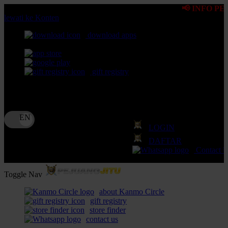
📢 INFO PENTING: Biar akun aman
lewati ke Konten
download apps
download app from:
gift registry
Bahasa
ID
LOGIN
DAFTAR
Contact 
Toggle Nav
about Kanmo Circle
gift registry
store finder
contact us