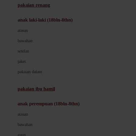
pakaian renang
Bumkins
anak laki-laki (18bln-8thn)
C
atasan
Cetaphil
bawahan
Chicco
setelan
Childlife
jaket
Clevamama
pakaian dalam
Cocolatte
Cottonseeds
pakaian ibu hamil
Cozy N Safe
anak perempuan (18bln-8thn)
Crane
atasan
Cybex
bawahan
D
gaun