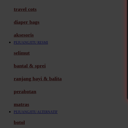
travel cots
diaper bags
aksesoris
PEJUANGJITU RESMI
selimut
bantal & sprei
ranjang bayi & balita
perabotan
matras
PEJUANGJITU ALTERNATIF
botol