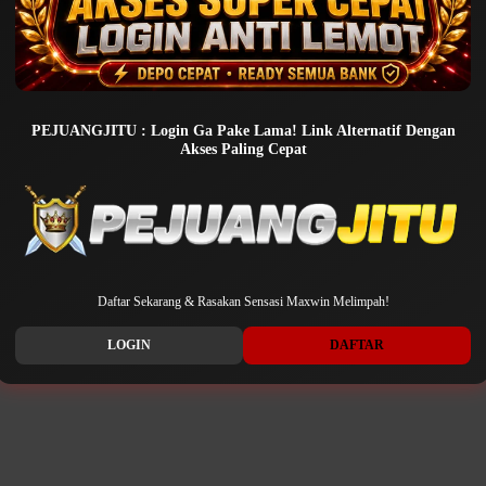
PEJUANGJITU : Login Ga Pake Lama! Link Alternatif Dengan
Akses Paling Cepat
Daftar Sekarang & Rasakan Sensasi Maxwin Melimpah!
LOGIN
DAFTAR