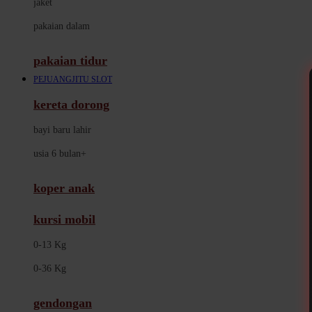
jaket
pakaian dalam
pakaian tidur
PEJUANGJITU SLOT
kereta dorong
bayi baru lahir
usia 6 bulan+
koper anak
kursi mobil
0-13 Kg
0-36 Kg
gendongan