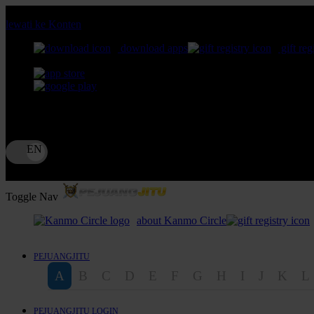
lewati ke Konten
download apps
gift reg
download app from:
Bahasa
ID
Toggle Nav
about Kanmo Circle
PEJUANGJITU
A
B
C
D
E
F
G
H
I
J
K
L
PEJUANGJITU LOGIN