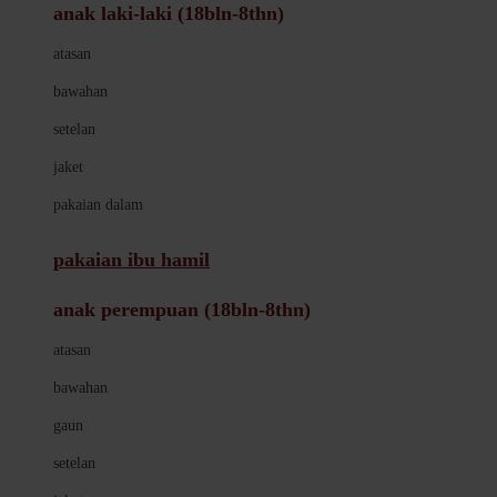
anak laki-laki (18bln-8thn)
atasan
bawahan
setelan
jaket
pakaian dalam
pakaian ibu hamil
anak perempuan (18bln-8thn)
atasan
bawahan
gaun
setelan