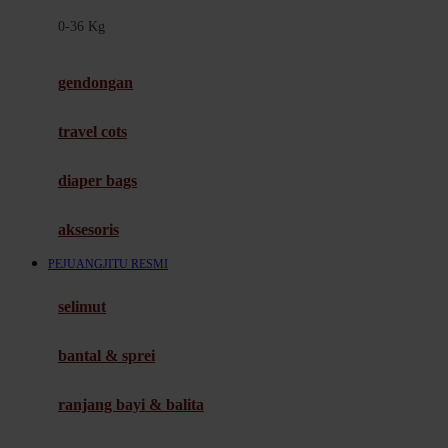
Felt So Sweet
0-36 Kg
Fisher Price
Flipper
gendongan
Friends Of Sally
travel cots
G
diaper bags
Gb
Geko
aksesoris
Graco
PEJUANGJITU RESMI
Gund
selimut
H
bantal & sprei
Habbie
Haenim
ranjang bayi & balita
Happy Horse