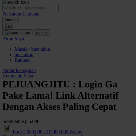
O
Pencarian Lanjutan
Oh Ma Grain
cancel
Okiedog
Cari
cancel
P
Akun Saya
Masuk / buat akun
Peachy
buat akun
Phil & Ted's
Bantuan
Philips Avent
Daftar Keinginan
Keranjang Saya
Pigeon
PEJUANGJITU : Login Ga
Playgro
Pake Lama! Link Alternatif
Poled Global
Dengan Akses Paling Cepat
Ponycycle
Serendah
Rp 5.000
Puma
Earn
2.000.000
-
10.000.000
Bonus
Pureats