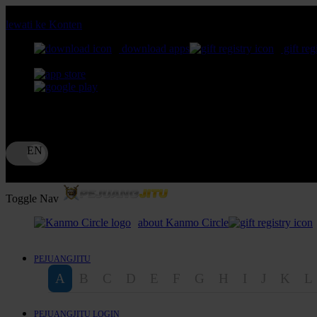
lewati ke Konten
download apps
gift reg
download app from:
Bahasa
ID
Toggle Nav
about Kanmo Circle
PEJUANGJITU
A
B
C
D
E
F
G
H
I
J
K
L
PEJUANGJITU LOGIN