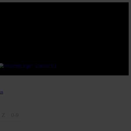
📢 INFO PENTING: 
Contact Us
us
Z
0-9