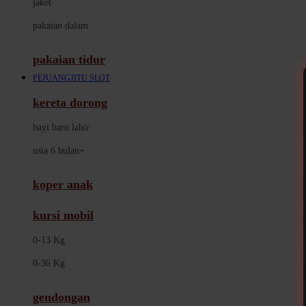
jaket
pakaian dalam
pakaian tidur
PEJUANGJITU SLOT
kereta dorong
bayi baru lahir
usia 6 bulan+
koper anak
kursi mobil
0-13 Kg
0-36 Kg
gendongan