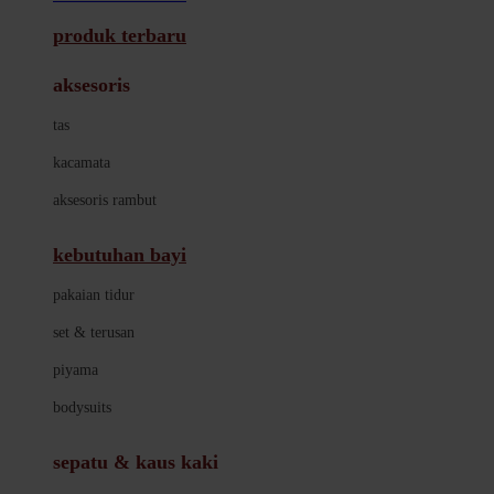
produk terbaru
aksesoris
tas
kacamata
aksesoris rambut
kebutuhan bayi
pakaian tidur
set & terusan
piyama
bodysuits
sepatu & kaus kaki