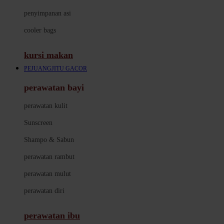
penyimpanan asi
cooler bags
kursi makan
PEJUANGJITU GACOR
perawatan bayi
perawatan kulit
Sunscreen
Shampo & Sabun
perawatan rambut
perawatan mulut
perawatan diri
perawatan ibu