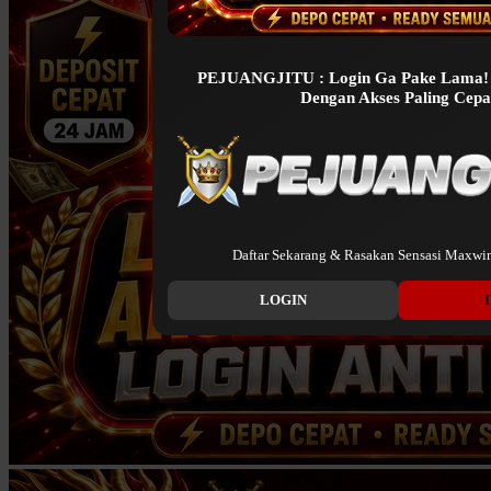
PEJUANGJITU : Login Ga Pake Lama! L
Dengan Akses Paling Cepa
Daftar Sekarang & Rasakan Sensasi Maxwi
LOGIN