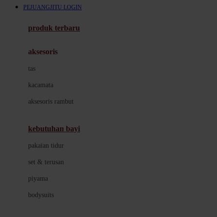
PEJUANGJITU LOGIN
Azetabio
produk terbaru
B
aksesoris
Baabaasheepz
tas
Babiators
kacamata
Baby Dove
aksesoris rambut
Baby Jogger
Baby Rovega
kebutuhan bayi
Babybee
pakaian tidur
Banana Boat
set & terusan
Banz
piyama
Barbie
bodysuits
Beaba