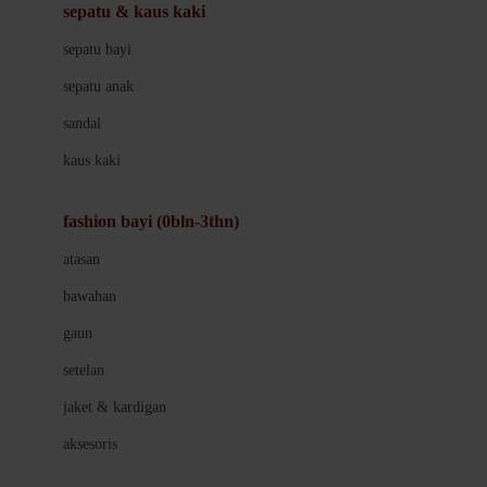
Beauty Barn
sepatu & kaus kaki
Bio Oil
sepatu bayi
Biolane
sepatu anak
Bite Fighters
sandal
Bizzi Growin
kaus kaki
Blackmores
fashion bayi (0bln-3thn)
Blooming Marvellous
atasan
Bonnels
bawahan
Bravado
gaun
Bruder
setelan
Brush Baby
jaket & kardigan
Buds Organics
aksesoris
Bugaboo
Buggygear