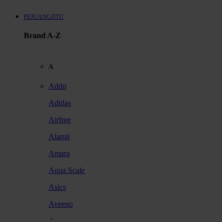
PEJUANGJITU
Brand A-Z
A
Addo
Adidas
Airfree
Alamii
Amara
Aqua Scale
Asics
Aveeno
Awan