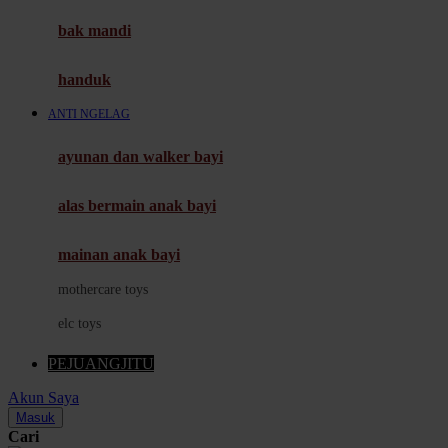
Moby
bak mandi
Momami
handuk
Mothercare
ANTI NGELAG
Mustela
ayunan dan walker bayi
My Buddy Tag
My K
alas bermain anak bayi
N
mainan anak bayi
Naif
mothercare toys
Nike
elc toys
Nordic Natural
PEJUANGJITU
Nuby
Akun Saya
Nuna
Masuk
Cari