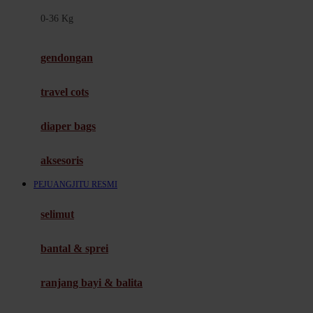
Felt So Sweet
0-36 Kg
Fisher Price
Flipper
gendongan
Friends Of Sally
travel cots
G
diaper bags
Gb
Geko
aksesoris
Graco
PEJUANGJITU RESMI
Gund
selimut
H
bantal & sprei
Habbie
Haenim
ranjang bayi & balita
Happy Horse