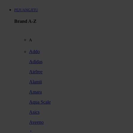
PEJUANGJITU
Brand A-Z
A
Addo
Adidas
Airfree
Alamii
Amara
Aqua Scale
Asics
Aveeno
Awan