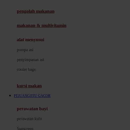
Joie
pengolah makanan
Joolz
Jujube
makanan & multivitamin
K
alat menyusui
Kiddycuts
pompa asi
Kumon
penyimpanan asi
L
cooler bags
Leapfrog
kursi makan
Leclerc
PEJUANGJITU GACOR
Lee Vierra
Lillebaby
perawatan bayi
Little Bird Told Me
perawatan kulit
Little Miss Janis
Sunscreen