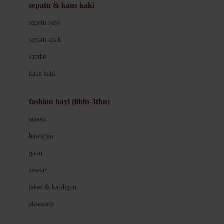
Beauty Barn
sepatu & kaus kaki
Bio Oil
sepatu bayi
Biolane
sepatu anak
Bite Fighters
sandal
Bizzi Growin
kaus kaki
Blackmores
fashion bayi (0bln-3thn)
Blooming Marvellous
atasan
Bonnels
bawahan
Bravado
gaun
Bruder
setelan
Brush Baby
jaket & kardigan
Buds Organics
aksesoris
Bugaboo
Buggygear