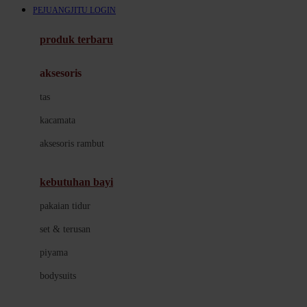
PEJUANGJITU LOGIN
Azetabio
produk terbaru
B
aksesoris
Baabaasheepz
tas
Babiators
kacamata
Baby Dove
aksesoris rambut
Baby Jogger
Baby Rovega
kebutuhan bayi
Babybee
pakaian tidur
Banana Boat
set & terusan
Banz
piyama
Barbie
bodysuits
Beaba