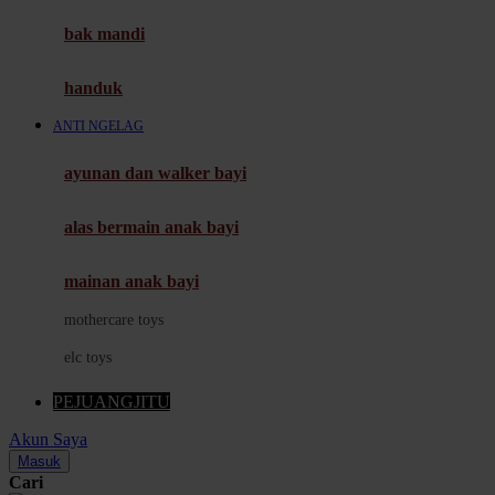
Moby
bak mandi
Momami
handuk
Mothercare
ANTI NGELAG
Mustela
ayunan dan walker bayi
My Buddy Tag
My K
alas bermain anak bayi
N
mainan anak bayi
Naif
mothercare toys
Nike
elc toys
Nordic Natural
PEJUANGJITU
Nuby
Akun Saya
Nuna
Masuk
Cari