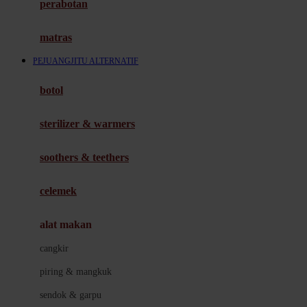
perabotan
Happy Tummy
Hauck
matras
Havaianas
PEJUANGJITU ALTERNATIF
Hegen
botol
Hot Wheels
sterilizer & warmers
Hybrid
soothers & teethers
I
Inlacta DHA
celemek
Interlac
alat makan
Ivenet
cangkir
J
piring & mangkuk
Jack N Jill
sendok & garpu