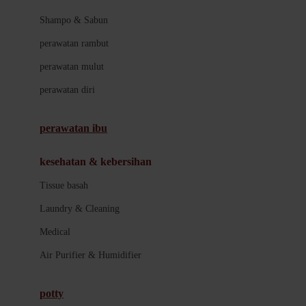
London Taxi
Shampo & Sabun
Love To Dream
perawatan rambut
perawatan mulut
M
perawatan diri
Magformers
Mama's Choice
perawatan ibu
Mamas&Papas
kesehatan & kebersihan
Mamaway
Tissue basah
Maxi Cosi
Laundry & Cleaning
Megabloks
Medical
Micro
Air Purifier & Humidifier
MiDeer
Mimi & Lula
potty
Mini Monkey