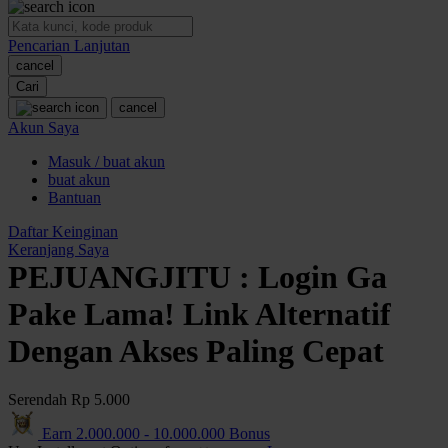
O
Pencarian Lanjutan
Oh Ma Grain
cancel
Okiedog
Cari
cancel
P
Akun Saya
Masuk / buat akun
Peachy
buat akun
Phil & Ted's
Bantuan
Philips Avent
Daftar Keinginan
Keranjang Saya
Pigeon
PEJUANGJITU : Login Ga
Playgro
Pake Lama! Link Alternatif
Poled Global
Dengan Akses Paling Cepat
Ponycycle
Serendah
Rp 5.000
Puma
Earn
2.000.000
-
10.000.000
Bonus
Pureats