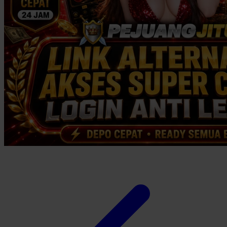
Xootz
Y
Yamatoya
Z
Zaxy
Zoggs
0-9
4Moms
59S