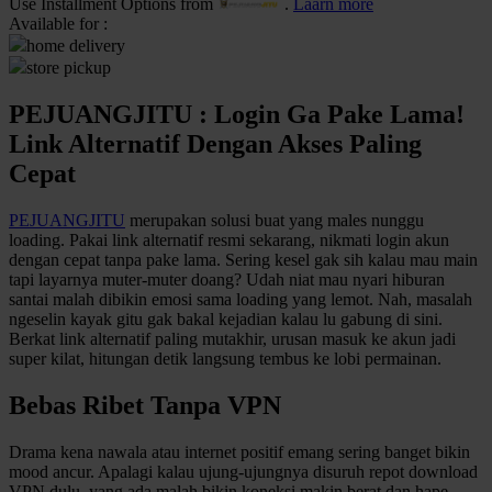
Use Installment Options from
.
Laarn more
Available for :
Q
home delivery
store pickup
QV Baby
PEJUANGJITU : Login Ga Pake Lama!
R
Link Alternatif Dengan Akses Paling
Real Shades
Cepat
Red Castle
PEJUANGJITU
merupakan solusi buat yang males nunggu
Ribbon Madness
loading. Pakai link alternatif resmi sekarang, nikmati login akun
dengan cepat tanpa pake lama. Sering kesel gak sih kalau mau main
tapi layarnya muter-muter doang? Udah niat mau nyari hiburan
S
santai malah dibikin emosi sama loading yang lemot. Nah, masalah
ngeselin kayak gitu gak bakal kejadian kalau lu gabung di sini.
Sebamed
Berkat link alternatif paling mutakhir, urusan masuk ke akun jadi
super kilat, hitungan detik langsung tembus ke lobi permainan.
Silver Cross
Simply Idea
Bebas Ribet Tanpa VPN
Skip Hop
Drama kena nawala atau internet positif emang sering banget bikin
mood ancur. Apalagi kalau ujung-ujungnya disuruh repot download
Spectra
VPN dulu, yang ada malah bikin koneksi makin berat dan hape