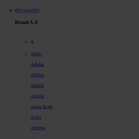
PEJUANGJITU
Brand A-Z
A
Addo
Adidas
Airfree
Alamii
Amara
Aqua Scale
Asics
Aveeno
Awan