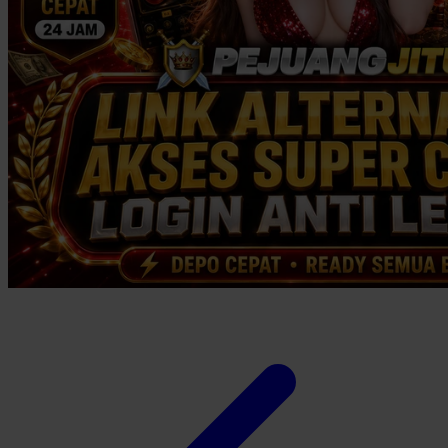
Xootz
Y
Yamatoya
Z
Zaxy
Zoggs
0-9
4Moms
59S