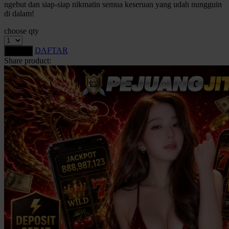
ngebut dan siap-siap nikmatin semua keseruan yang udah nungguin
Twistshake
di dalam!
TY Toys
choose qty
DAFTAR
U
LOGIN
Share product:
V
Veja
Vitaflow
Vtech
W
Waterland
Wellness
X