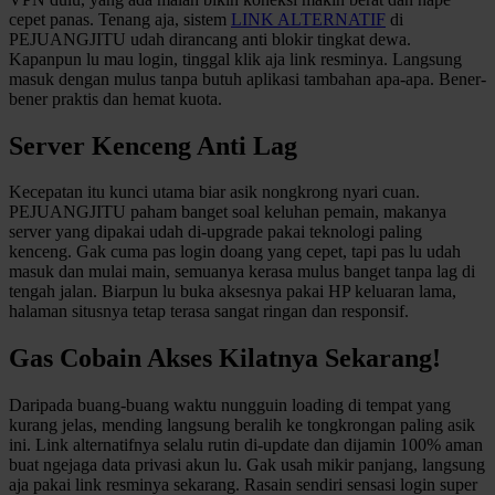
cepet panas. Tenang aja, sistem
LINK ALTERNATIF
di
Squishmallows
PEJUANGJITU udah dirancang anti blokir tingkat dewa.
Starbooks
Kapanpun lu mau login, tinggal klik aja link resminya. Langsung
masuk dengan mulus tanpa butuh aplikasi tambahan apa-apa. Bener-
Stick-O
bener praktis dan hemat kuota.
Stokke
Server Kenceng Anti Lag
Sudocrem
Kecepatan itu kunci utama biar asik nongkrong nyari cuan.
Sumimo
PEJUANGJITU paham banget soal keluhan pemain, makanya
server yang dipakai udah di-upgrade pakai teknologi paling
Sunnylife
kenceng. Gak cuma pas login doang yang cepet, tapi pas lu udah
masuk dan mulai main, semuanya kerasa mulus banget tanpa lag di
Sun-Staches
tengah jalan. Biarpun lu buka aksesnya pakai HP keluaran lama,
halaman situsnya tetap terasa sangat ringan dan responsif.
Swimava
Gas Cobain Akses Kilatnya Sekarang!
T
Daripada buang-buang waktu nungguin loading di tempat yang
Tommee Tippee
kurang jelas, mending langsung beralih ke tongkrongan paling asik
ini. Link alternatifnya selalu rutin di-update dan dijamin 100% aman
Trunki
buat ngejaga data privasi akun lu. Gak usah mikir panjang, langsung
Tutti Bambini
aja pakai link resminya sekarang. Rasain sendiri sensasi login super