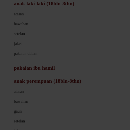
anak laki-laki (18bln-8thn)
atasan
bawahan
setelan
jaket
pakaian dalam
pakaian ibu hamil
anak perempuan (18bln-8thn)
atasan
bawahan
gaun
setelan