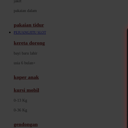
jaket
pakaian dalam
pakaian tidur
PEJUANGJITU SLOT
kereta dorong
bayi baru lahir
usia 6 bulan+
koper anak
kursi mobil
0-13 Kg
0-36 Kg
gendongan