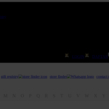
istry
LOGIN
DAFTAR
gift registry
store finder
contact 
M
N
O
P
Q
R
S
T
U
V
W
X
Y