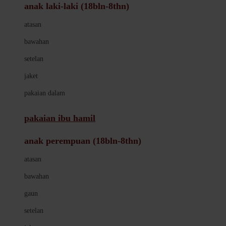
anak laki-laki (18bln-8thn)
atasan
bawahan
setelan
jaket
pakaian dalam
pakaian ibu hamil
anak perempuan (18bln-8thn)
atasan
bawahan
gaun
setelan