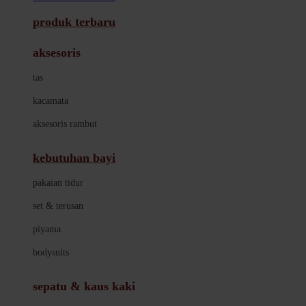
produk terbaru
aksesoris
tas
kacamata
aksesoris rambut
kebutuhan bayi
pakaian tidur
set & terusan
piyama
bodysuits
sepatu & kaus kaki