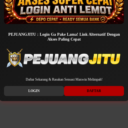
PEJUANGJITU : Login Ga Pake Lama! Link Alternatif Dengan
Akses Paling Cepat
Daftar Sekarang & Rasakan Sensasi Maxwin Melimpah!
LOGIN
DAFTAR