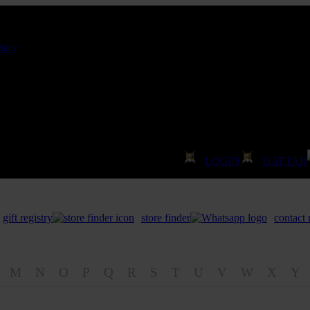
istry
LOGIN
DAFTAR
gift registry
store finder
contact 
M
N
O
P
Q
R
S
T
U
V
W
X
Y