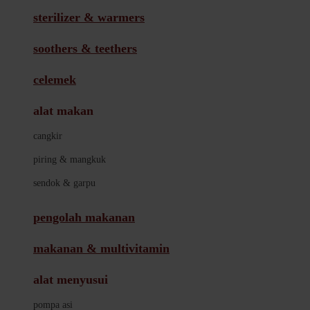
sterilizer & warmers
soothers & teethers
celemek
alat makan
cangkir
piring & mangkuk
sendok & garpu
pengolah makanan
makanan & multivitamin
alat menyusui
pompa asi