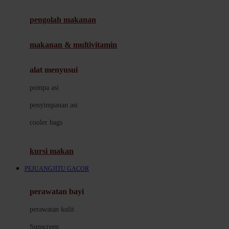
Joie
pengolah makanan
Joolz
Jujube
makanan & multivitamin
K
alat menyusui
Kiddycuts
pompa asi
Kumon
penyimpanan asi
L
cooler bags
Leapfrog
kursi makan
Leclerc
PEJUANGJITU GACOR
Lee Vierra
Lillebaby
perawatan bayi
Little Bird Told Me
perawatan kulit
Little Miss Janis
Sunscreen