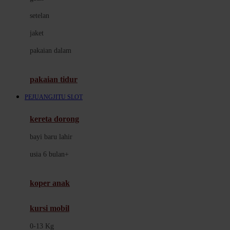
Dae Organics
setelan
Docare
jaket
Doona
pakaian dalam
Down To Earth
Drew
pakaian tidur
Dr. Brown's
PEJUANGJITU SLOT
E
kereta dorong
ELC
bayi baru lahir
Ergobaby
usia 6 bulan+
Expert Care
koper anak
Ezyroller
kursi mobil
F
0-13 Kg