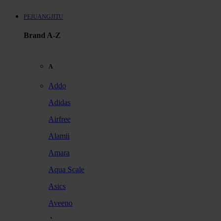
PEJUANGJITU
Brand A-Z
A
Addo
Adidas
Airfree
Alamii
Amara
Aqua Scale
Asics
Aveeno
Awan