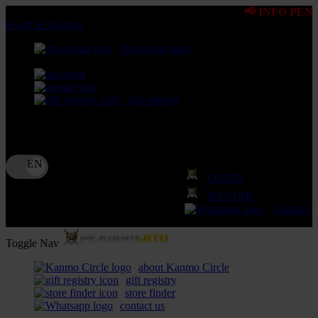
📢 INFO PENTING: Biar akun aman dan
lewati ke Konten
download apps
download app from:
gift registry
Bahasa
ID
LOGIN
DAFTAR
Contact 
Toggle Nav
about Kanmo Circle
gift registry
store finder
contact us