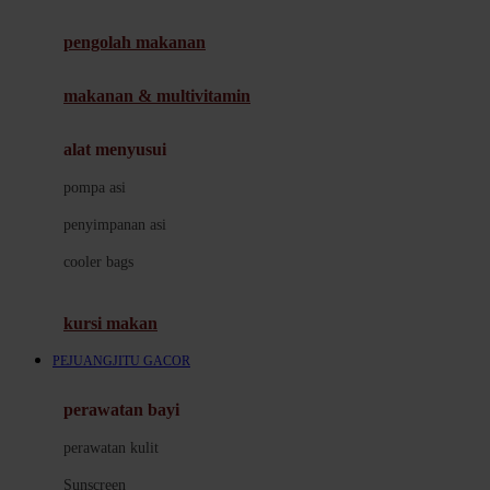
Joie
pengolah makanan
Joolz
Jujube
makanan & multivitamin
K
alat menyusui
Kiddycuts
pompa asi
Kumon
penyimpanan asi
L
cooler bags
Leapfrog
kursi makan
Leclerc
PEJUANGJITU GACOR
Lee Vierra
Lillebaby
perawatan bayi
Little Bird Told Me
perawatan kulit
Little Miss Janis
Sunscreen