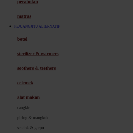
perabotan
Happy Tummy
Hauck
matras
Havaianas
PEJUANGJITU ALTERNATIF
Hegen
botol
Hot Wheels
sterilizer & warmers
Hybrid
soothers & teethers
I
Inlacta DHA
celemek
Interlac
alat makan
Ivenet
cangkir
J
piring & mangkuk
Jack N Jill
sendok & garpu