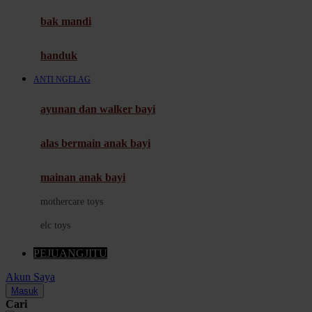
Moby
bak mandi
Momami
handuk
Mothercare
ANTI NGELAG
Mustela
ayunan dan walker bayi
My Buddy Tag
My K
alas bermain anak bayi
N
mainan anak bayi
Naif
mothercare toys
Nike
elc toys
Nordic Natural
PEJUANGJITU
Nuby
Akun Saya
Nuna
Masuk
Cari