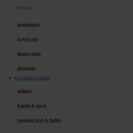
Felt So Sweet
0-36 Kg
Fisher Price
Flipper
gendongan
Friends Of Sally
travel cots
G
diaper bags
Gb
Geko
aksesoris
Graco
PEJUANGJITU RESMI
Gund
selimut
H
bantal & sprei
Habbie
Haenim
ranjang bayi & balita
Happy Horse