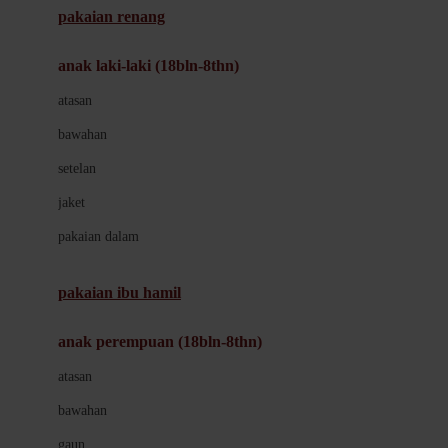
pakaian renang
Bumkins
anak laki-laki (18bln-8thn)
C
atasan
Cetaphil
bawahan
Chicco
setelan
Childlife
jaket
Clevamama
pakaian dalam
Cocolatte
Cottonseeds
pakaian ibu hamil
Cozy N Safe
anak perempuan (18bln-8thn)
Crane
atasan
Cybex
bawahan
D
gaun