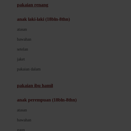
pakaian renang
Bumkins
anak laki-laki (18bln-8thn)
C
atasan
Cetaphil
bawahan
Chicco
setelan
Childlife
jaket
Clevamama
pakaian dalam
Cocolatte
Cottonseeds
pakaian ibu hamil
Cozy N Safe
anak perempuan (18bln-8thn)
Crane
atasan
Cybex
bawahan
D
gaun