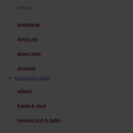
Felt So Sweet
0-36 Kg
Fisher Price
Flipper
gendongan
Friends Of Sally
travel cots
G
diaper bags
Gb
Geko
aksesoris
Graco
PEJUANGJITU RESMI
Gund
selimut
H
bantal & sprei
Habbie
Haenim
ranjang bayi & balita
Happy Horse