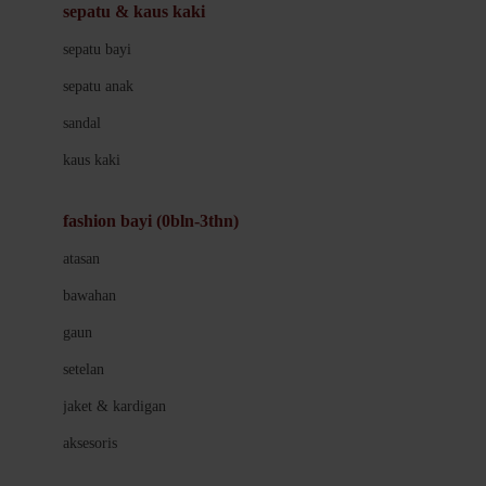
Beauty Barn
sepatu & kaus kaki
Bio Oil
sepatu bayi
Biolane
sepatu anak
Bite Fighters
sandal
Bizzi Growin
kaus kaki
Blackmores
fashion bayi (0bln-3thn)
Blooming Marvellous
atasan
Bonnels
bawahan
Bravado
gaun
Bruder
setelan
Brush Baby
jaket & kardigan
Buds Organics
aksesoris
Bugaboo
Buggygear