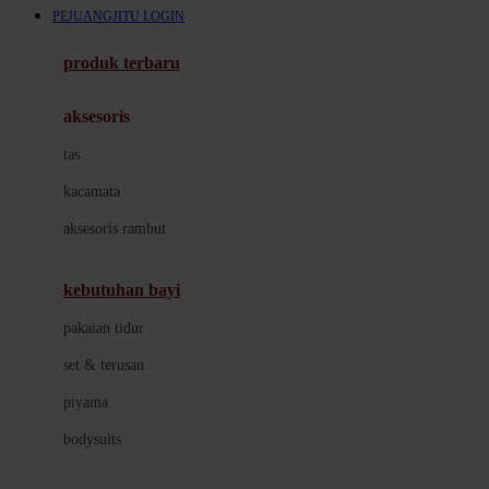
PEJUANGJITU LOGIN
Azetabio
produk terbaru
B
aksesoris
Baabaasheepz
tas
Babiators
kacamata
Baby Dove
aksesoris rambut
Baby Jogger
Baby Rovega
kebutuhan bayi
Babybee
pakaian tidur
Banana Boat
set & terusan
Banz
piyama
Barbie
bodysuits
Beaba