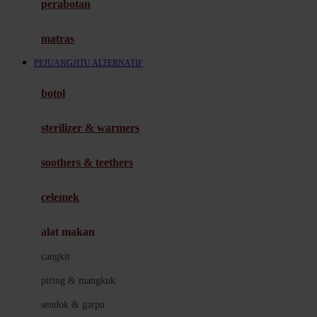
perabotan
Happy Tummy
Hauck
matras
Havaianas
PEJUANGJITU ALTERNATIF
Hegen
botol
Hot Wheels
sterilizer & warmers
Hybrid
soothers & teethers
I
Inlacta DHA
celemek
Interlac
alat makan
Ivenet
cangkir
J
piring & mangkuk
Jack N Jill
sendok & garpu