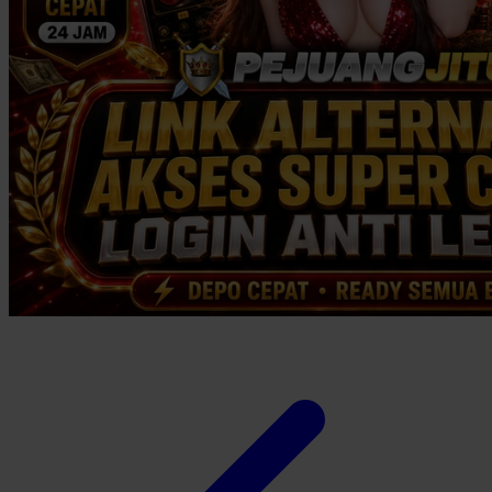
Xootz
Y
Yamatoya
Z
Zaxy
Zoggs
0-9
4Moms
59S