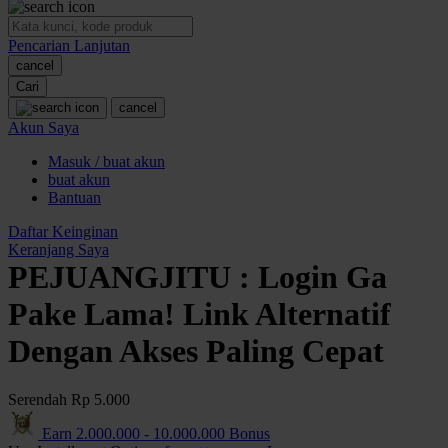
O
Pencarian Lanjutan
Oh Ma Grain
cancel
Okiedog
Cari
cancel
P
Akun Saya
Masuk / buat akun
Peachy
buat akun
Phil & Ted's
Bantuan
Philips Avent
Daftar Keinginan
Keranjang Saya
Pigeon
PEJUANGJITU : Login Ga
Playgro
Pake Lama! Link Alternatif
Poled Global
Dengan Akses Paling Cepat
Ponycycle
Serendah
Rp 5.000
Puma
Earn
2.000.000
-
10.000.000
Bonus
Pureats