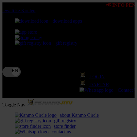
📢 INFO PENTING: Biar akun aman da
lewati ke Konten
download apps
download app from:
gift registry
Bahasa
ID
LOGIN
DAFTAR
Contact 
Toggle Nav
about Kanmo Circle
gift registry
store finder
contact us